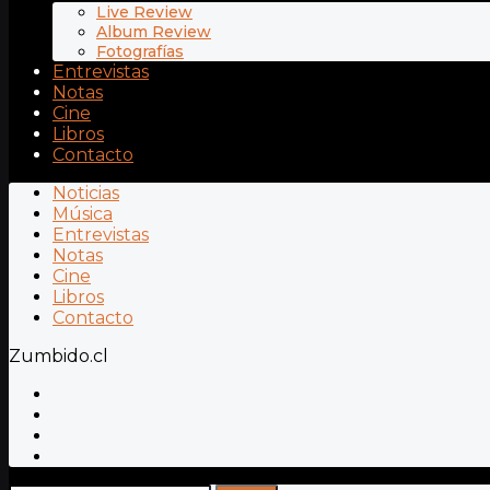
Live Review
Album Review
Fotografías
Entrevistas
Notas
Cine
Libros
Contacto
Noticias
Música
Entrevistas
Notas
Cine
Libros
Contacto
Zumbido.cl