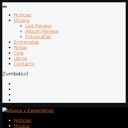
Noticias
Música
Live Review
Album Review
Fotografías
Entrevistas
Notas
Cine
Libros
Contacto
Zumbido.cl
Noticias
Música