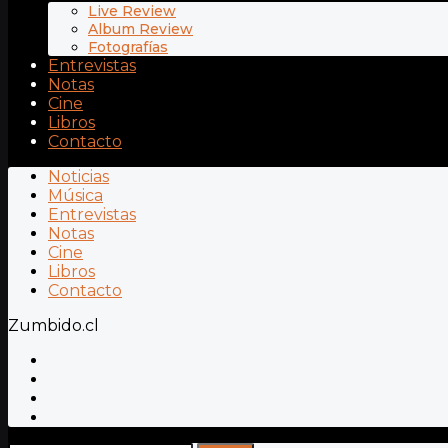
Live Review
Album Review
Fotografías
Entrevistas
Notas
Cine
Libros
Contacto
Noticias
Música
Entrevistas
Notas
Cine
Libros
Contacto
Zumbido.cl