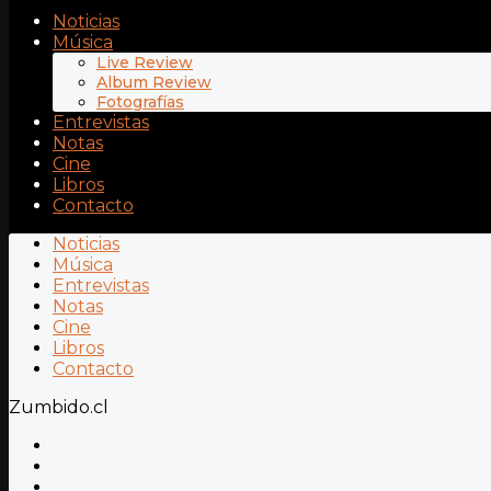
Noticias
Música
Live Review
Album Review
Fotografías
Entrevistas
Notas
Cine
Libros
Contacto
Noticias
Música
Entrevistas
Notas
Cine
Libros
Contacto
Zumbido.cl