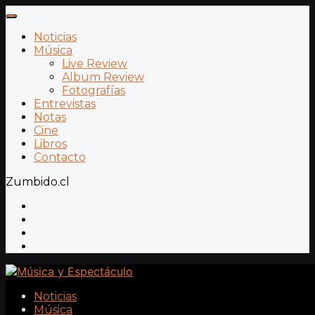
Noticias
Música
Live Review
Album Review
Fotografías
Entrevistas
Notas
Cine
Libros
Contacto
Zumbido.cl
Noticias
Música