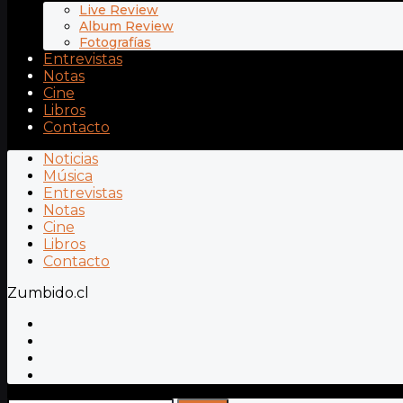
Live Review
Album Review
Fotografías
Entrevistas
Notas
Cine
Libros
Contacto
Noticias
Música
Entrevistas
Notas
Cine
Libros
Contacto
Zumbido.cl