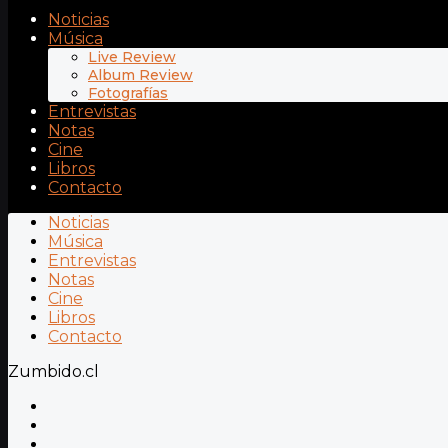
Noticias
Música
Live Review
Album Review
Fotografías
Entrevistas
Notas
Cine
Libros
Contacto
Noticias
Música
Entrevistas
Notas
Cine
Libros
Contacto
Zumbido.cl