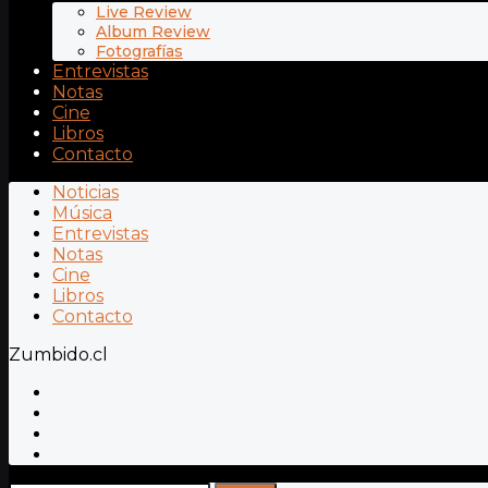
Live Review
Album Review
Fotografías
Entrevistas
Notas
Cine
Libros
Contacto
Noticias
Música
Entrevistas
Notas
Cine
Libros
Contacto
Zumbido.cl