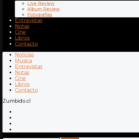
Live Review
Album Review
Fotografías
Entrevistas
Notas
Cine
Libros
Contacto
Noticias
Música
Entrevistas
Notas
Cine
Libros
Contacto
Zumbido.cl