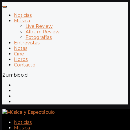
Noticias
Música
Live Review
Album Review
Fotografías
Entrevistas
Notas
Cine
Libros
Contacto
Zumbido.cl
Noticias
Música