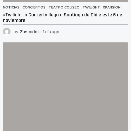
NOTICIAS
CONCIERTOS
,
TEATRO COLISEO
,
TWILIGHT
,
XPANSION
«Twilight In Concert» llega a Santiago de Chile este 6 de
noviembre
by
Zumbido.cl
1 día ago
1
d
í
a
a
g
o