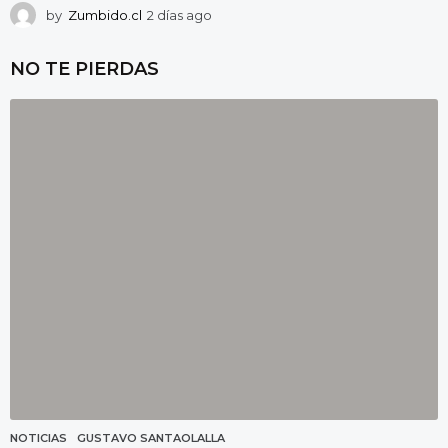
by
Zumbido.cl
2 días ago
2
d
í
NO TE PIERDAS
a
s
a
g
o
NOTICIAS
GUSTAVO SANTAOLALLA
,