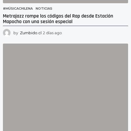
#MÚSICACHILENA
,
NOTICIAS
Metrajazz rompe los códigos del Rap desde Estación
Mapocho con una sesión especial
by
Zumbido.cl
2 días ago
2
d
í
a
s
a
g
o