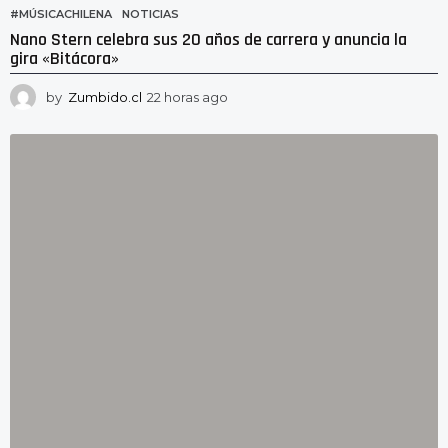
#MÚSICACHILENA
,
NOTICIAS
Nano Stern celebra sus 20 años de carrera y anuncia la
gira «Bitácora»
by
Zumbido.cl
22 horas ago
1
9
h
o
r
a
s
a
g
o