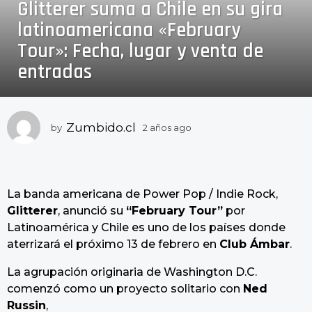
Glitterer suma a Chile en su gira
a
ñ
latinoamericana «February
o
Tour»: Fecha, lugar y venta de
s
entradas
a
g
o
2
Zumbido.cl
by
2 años ago
2
a
a
ñ
ñ
o
o
s
s
La banda americana de Power Pop / Indie Rock,
a
a
g
Glitterer
, anunció su
“February Tour”
por
o
g
Latinoamérica y Chile es uno de los países donde
o
aterrizará el próximo 13 de febrero en
Club Ámbar
.
La agrupación originaria de Washington D.C.
comenzó como un proyecto solitario con
Ned
Russin
,