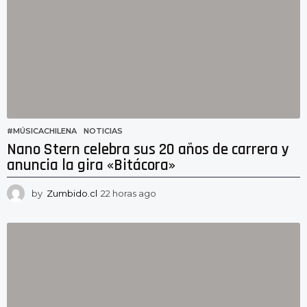
a
g
o
#MÚSICACHILENA
,
NOTICIAS
Nano Stern celebra sus 20 años de carrera y
anuncia la gira «Bitácora»
by
Zumbido.cl
22 horas ago
1
9
h
o
r
a
s
a
g