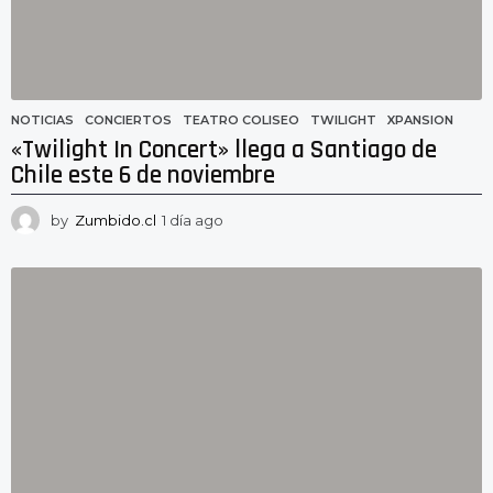
o
NOTICIAS
CONCIERTOS
,
TEATRO COLISEO
,
TWILIGHT
,
XPANSION
«Twilight In Concert» llega a Santiago de
Chile este 6 de noviembre
by
Zumbido.cl
1 día ago
1
d
í
a
a
g
o