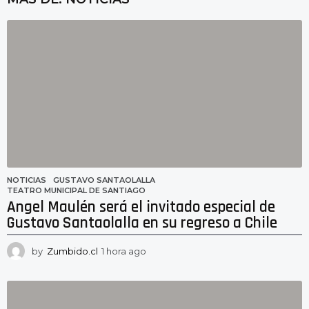
NOTICIAS
GUSTAVO SANTAOLALLA
,
TEATRO MUNICIPAL DE SANTIAGO
Angel Maulén será el invitado especial de
Gustavo Santaolalla en su regreso a Chile
by
Zumbido.cl
1 hora ago
1
h
o
r
a