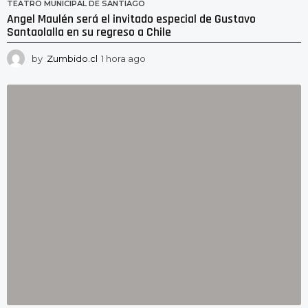
TEATRO MUNICIPAL DE SANTIAGO
Angel Maulén será el invitado especial de Gustavo
Santaolalla en su regreso a Chile
by
Zumbido.cl
1 hora ago
1
h
o
r
a
a
g
o