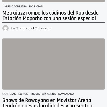
#MÚSICACHILENA
,
NOTICIAS
Metrajazz rompe los códigos del Rap desde
Estación Mapocho con una sesión especial
by
Zumbido.cl
2 días ago
2
d
í
a
s
a
g
o
NOTICIAS
LOTUS
,
MOVISTAR ARENA
,
RAWAYANA
Shows de Rawayana en Movistar Arena
tendrán nuevas localidades y presenta a