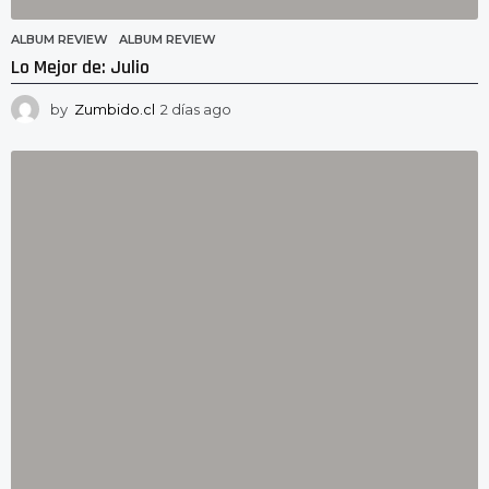
ALBUM REVIEW
ALBUM REVIEW
Lo Mejor de: Julio
by
Zumbido.cl
2 días ago
2
d
í
a
s
a
g
o