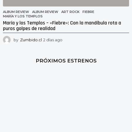
ALBUM REVIEW
ALBUM REVIEW
,
ART ROCK
,
FIEBRE
,
MARÍA Y LOS TEMPLOS
María y los Templos – «Fiebre»: Con la mandíbula rota a
puros golpes de realidad
by
Zumbido.cl
2 días ago
2
d
í
a
PRÓXIMOS ESTRENOS
s
a
g
o