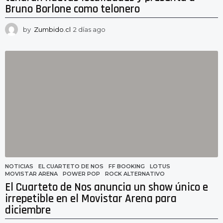
Bruno Borlone como telonero
by
Zumbido.cl
2 días ago
2
d
í
a
s
a
g
o
NOTICIAS
EL CUARTETO DE NOS
,
FF BOOKING
,
LOTUS
,
MOVISTAR ARENA
,
POWER POP
,
ROCK ALTERNATIVO
El Cuarteto de Nos anuncia un show único e
irrepetible en el Movistar Arena para
diciembre