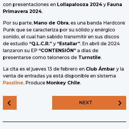
con presentaciones en
Lollapalooza 2024
y
Fauna
Primavera 2024
.
Por su parte,
Mano de Obra
, es una banda Hardcore
Punk que se caracteriza por su sólido y enérgico
sonido, el cual han sabido transmitir en sus discos
de estudio
“Q.L.C.R.”
y
“Estallar”
. En abril de 2024
lanzaron su EP
“CONTENSIÓN”
a días de
presentarse como teloneros de
Turnstile
.
La cita es el jueves 13 de febrero en
Club Ámbar
y la
venta de entradas ya está disponible en sistema
Passline
. Produce
Monkey Chile
.
P
NEXT
o
s
t