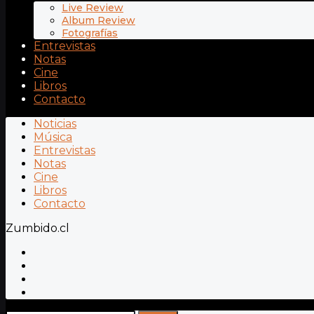
Live Review
Album Review
Fotografías
Entrevistas
Notas
Cine
Libros
Contacto
Noticias
Música
Entrevistas
Notas
Cine
Libros
Contacto
Zumbido.cl