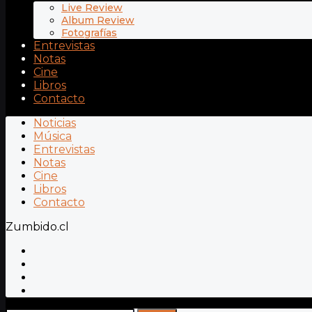
Live Review
Album Review
Fotografías
Entrevistas
Notas
Cine
Libros
Contacto
Noticias
Música
Entrevistas
Notas
Cine
Libros
Contacto
Zumbido.cl