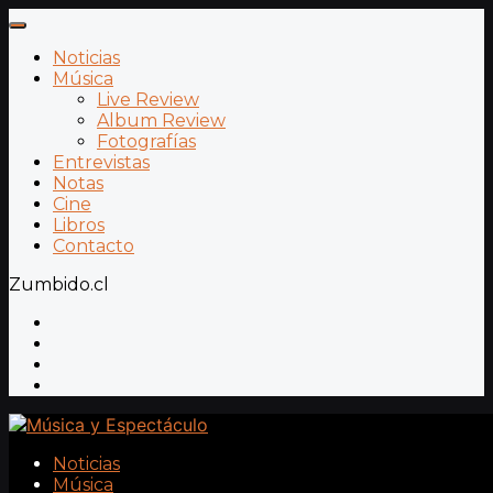
Noticias
Música
Live Review
Album Review
Fotografías
Entrevistas
Notas
Cine
Libros
Contacto
Zumbido.cl
Noticias
Música