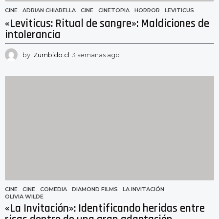
CINE
ADRIAN CHIARELLA
,
CINE
,
CINETOPIA
,
HORROR
,
LEVITICUS
«Leviticus: Ritual de sangre»: Maldiciones de
intolerancia
by
Zumbido.cl
3 semanas ago
3
s
e
m
a
n
a
s
a
g
o
CINE
CINE
,
COMEDIA
,
DIAMOND FILMS
,
LA INVITACIÓN
,
OLIVIA WILDE
«La Invitación»: Identificando heridas entre