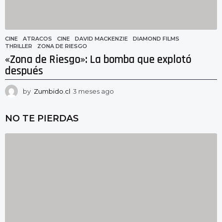
CINE
ATRACOS
,
CINE
,
DAVID MACKENZIE
,
DIAMOND FILMS
,
THRILLER
,
ZONA DE RIESGO
«Zona de Riesgo»: La bomba que explotó
después
by
Zumbido.cl
3 meses ago
3
m
e
NO TE PIERDAS
s
e
s
a
g
o