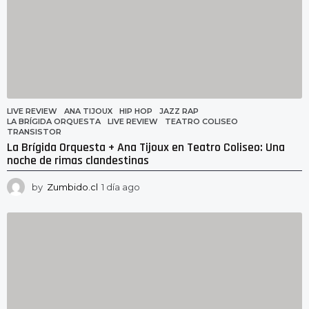
LIVE REVIEW
ANA TIJOUX
,
HIP HOP
,
JAZZ RAP
,
LA BRÍGIDA ORQUESTA
,
LIVE REVIEW
,
TEATRO COLISEO
,
TRANSISTOR
La Brígida Orquesta + Ana Tijoux en Teatro Coliseo: Una
noche de rimas clandestinas
by
Zumbido.cl
1 día ago
1
8
h
o
r
a
s
a
g
o