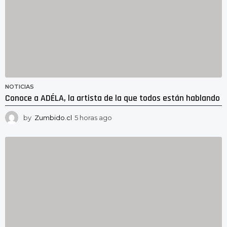
NOTICIAS
Conoce a ADÉLA, la artista de la que todos están hablando
by
Zumbido.cl
5 horas ago
4
h
o
r
a
s
a
g
o