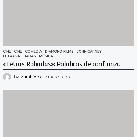
a
g
o
CINE
CINE
,
COMEDIA
,
DIAMOND FILMS
,
JOHN CARNEY
,
LETRAS ROBADAS
,
MÚSICA
«Letras Robadas»: Palabras de confianza
by
Zumbido.cl
2 meses ago
2
m
e
s
e
s
a
g
o