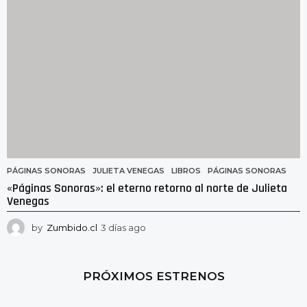
PÁGINAS SONORAS
JULIETA VENEGAS
,
LIBROS
,
PÁGINAS SONORAS
«Páginas Sonoras»: el eterno retorno al norte de Julieta
Venegas
by
Zumbido.cl
3 días ago
3
d
í
a
PRÓXIMOS ESTRENOS
s
a
g