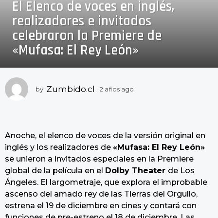
El Elenco de voces en inglés,
a
ñ
realizadores e invitados
o
celebraron la Premiere de
s
«Mufasa: El Rey León»
a
g
o
2
Zumbido.cl
by
2 años ago
2
a
a
ñ
ñ
o
o
s
s
Anoche, el elenco de voces de la versión original en
a
a
g
inglés y los realizadores de
«Mufasa: El Rey León»
o
g
se unieron a invitados especiales en la Premiere
o
global de la película en el
Dolby Theater
de Los
Ángeles. El largometraje, que explora el improbable
ascenso del amado rey de las Tierras del Orgullo,
estrena el 19 de diciembre en cines y contará con
funciones de pre-estreno el 18 de diciembre. Las