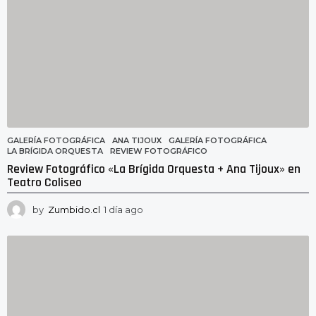
GALERÍA FOTOGRÁFICA
ANA TIJOUX
,
GALERÍA FOTOGRÁFICA
,
LA BRÍGIDA ORQUESTA
,
REVIEW FOTOGRÁFICO
Review Fotográfico «La Brígida Orquesta + Ana Tijoux» en
Teatro Coliseo
by
Zumbido.cl
1 día ago
2
2
h
o
r
a
s
a