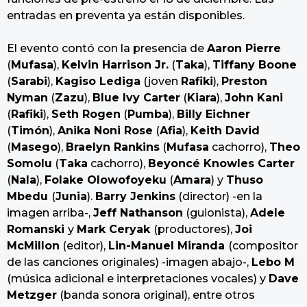
entradas en preventa ya están disponibles.
El evento contó con la presencia de
Aaron Pierre
(
Mufasa
),
Kelvin Harrison Jr.
(
Taka
),
Tiffany Boone
(
Sarabi
),
Kagiso Lediga
(joven
Rafiki
),
Preston
Nyman
(
Zazu
),
Blue Ivy Carter
(
Kiara
),
John Kani
(
Rafiki
),
Seth Rogen
(
Pumba
),
Billy Eichner
(
Timón
),
Anika Noni Rose
(
Afia
),
Keith David
(
Masego
),
Braelyn Rankins
(
Mufasa
cachorro),
Theo
Somolu
(
Taka
cachorro),
Beyoncé Knowles Carter
(
Nala
),
Folake Olowofoyeku
(
Amara
) y
Thuso
Mbedu
(
Junia
).
Barry Jenkins
(director) -en la
imagen arriba-,
Jeff Nathanson
(guionista),
Adele
Romanski
y
Mark Ceryak
(productores),
Joi
McMillon
(editor),
Lin-Manuel Miranda
(compositor
de las canciones originales) -imagen abajo-,
Lebo M
(música adicional e interpretaciones vocales) y
Dave
Metzger
(banda sonora original), entre otros