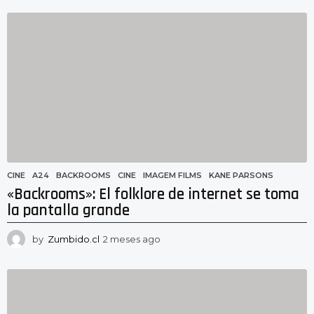
e
s
e
s
a
g
o
CINE
A24
,
BACKROOMS
,
CINE
,
IMAGEM FILMS
,
KANE PARSONS
«Backrooms»: El folklore de internet se toma
la pantalla grande
by
Zumbido.cl
2 meses ago
2
m
e
s
e
s