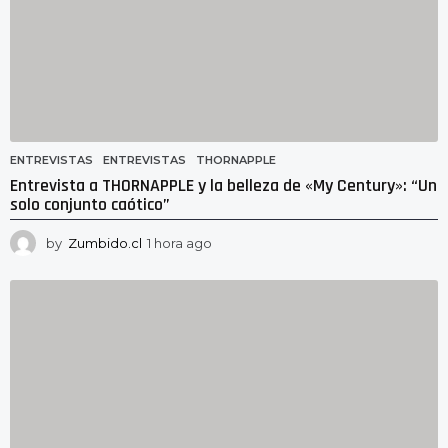
ENTREVISTAS
ENTREVISTAS
,
THORNAPPLE
Entrevista a THORNAPPLE y la belleza de «My Century»: “Un
solo conjunto caótico”
by
Zumbido.cl
1 hora ago
1
h
o
r
a
a
g
o