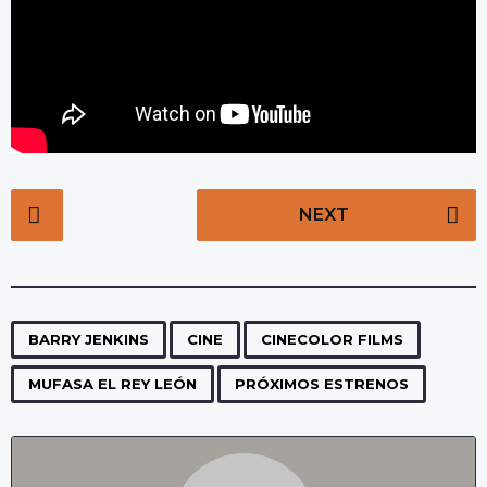
P
NEXT
o
s
t
P
,
,
,
,
a
BARRY JENKINS
CINE
CINECOLOR FILMS
g
MUFASA EL REY LEÓN
PRÓXIMOS ESTRENOS
i
n
a
t