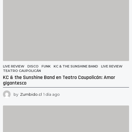
g
o
LIVE REVIEW
DISCO
,
FUNK
,
KC & THE SUNSHINE BAND
,
LIVE REVIEW
,
TEATRO CAUPOLICÁN
KC & the Sunshine Band en Teatro Caupolicán: Amor
gigantesco
by
Zumbido.cl
1 día ago
1
d
í
a
a
g
o