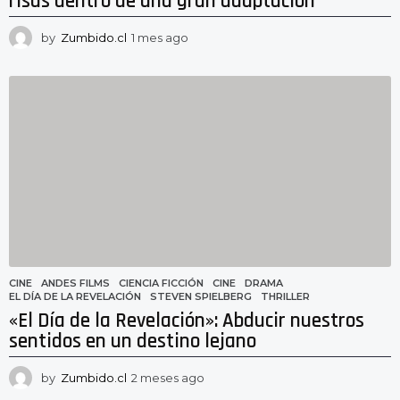
risas dentro de una gran adaptación
by
Zumbido.cl
1 mes ago
1
m
e
s
a
g
o
CINE
ANDES FILMS
,
CIENCIA FICCIÓN
,
CINE
,
DRAMA
,
EL DÍA DE LA REVELACIÓN
,
STEVEN SPIELBERG
,
THRILLER
«El Día de la Revelación»: Abducir nuestros
sentidos en un destino lejano
by
Zumbido.cl
2 meses ago
2
m