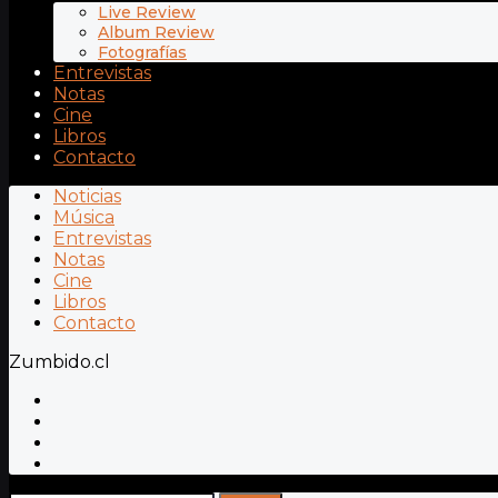
Live Review
Album Review
Fotografías
Entrevistas
Notas
Cine
Libros
Contacto
Noticias
Música
Entrevistas
Notas
Cine
Libros
Contacto
Zumbido.cl