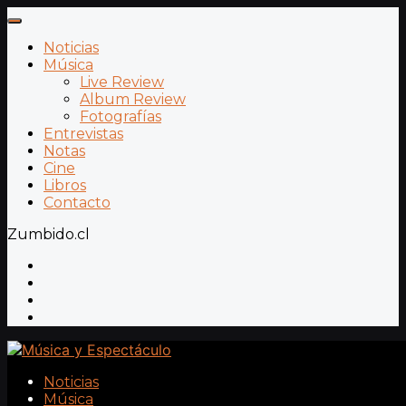
Noticias
Música
Live Review
Album Review
Fotografías
Entrevistas
Notas
Cine
Libros
Contacto
Zumbido.cl
Noticias
Música