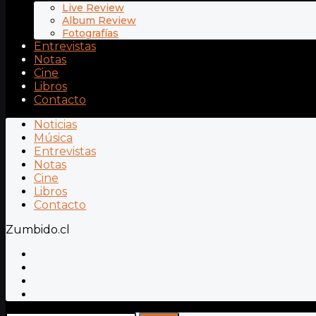
Live Review
Album Review
Fotografías
Entrevistas
Notas
Cine
Libros
Contacto
Noticias
Música
Entrevistas
Notas
Cine
Libros
Contacto
Zumbido.cl