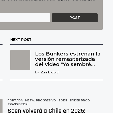
NEXT POST
Los Bunkers estrenan la
versión remasterizada
del video "Yo sembré...
by
Zumbido.cl
PORTADA
METAL PROGRESIVO
,
SOEN
,
SPIDER PROD
,
TRANSISTOR
Soen volverá a Chile en 2025: