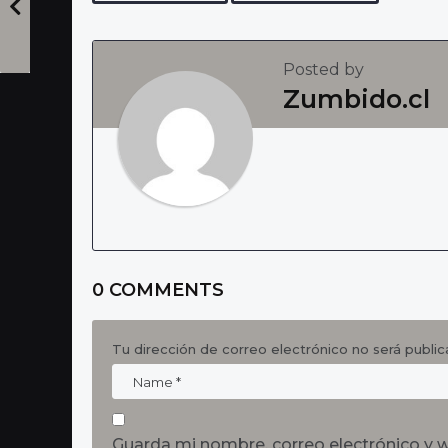
a
g
Posted by
i
Zumbido.cl
n
a
t
i
o
n
0 COMMENTS
Tu dirección de correo electrónico no será public
Guarda mi nombre, correo electrónico y 