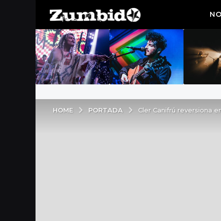
NO
PORTADA
HOME
Cler Canifrú reversiona e