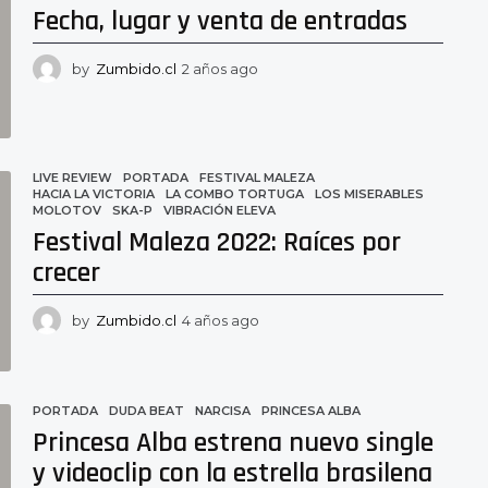
Fecha, lugar y venta de entradas
by
Zumbido.cl
2 años ago
2
a
ñ
o
s
a
LIVE REVIEW
,
PORTADA
FESTIVAL MALEZA
,
g
HACIA LA VICTORIA
,
LA COMBO TORTUGA
,
LOS MISERABLES
,
MOLOTOV
,
SKA-P
,
VIBRACIÓN ELEVA
o
Festival Maleza 2022: Raíces por
crecer
by
Zumbido.cl
4 años ago
4
a
ñ
o
s
PORTADA
DUDA BEAT
,
NARCISA
,
PRINCESA ALBA
a
Princesa Alba estrena nuevo single
g
y videoclip con la estrella brasilena
o