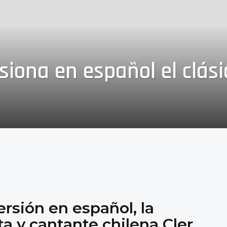
rsiona en español el clás
ersión en español, la
ta y cantante chilena Cler