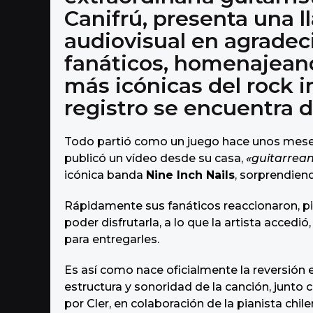
o
Canifrú, presenta una 
audiovisual en agradec
fanáticos, homenajean
más icónicas del rock in
registro se encuentra 
Todo partió como un juego hace unos meses
publicó un vídeo desde su casa,
«guitarrea
icónica banda
Nine Inch Nails
, sorprendiend
Rápidamente sus fanáticos reaccionaron, pid
poder disfrutarla, a lo que la artista acced
para entregarles.
Es así como nace oficialmente la reversión e
estructura y sonoridad de la canción, junto
por Cler, en colaboración de la pianista chi