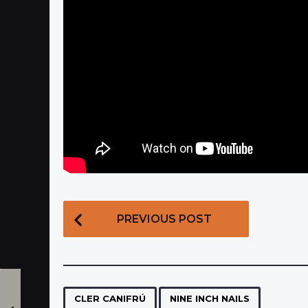
P
PREVIOUS POST
o
s
t
P
,
CLER CANIFRÚ
NINE INCH NAILS