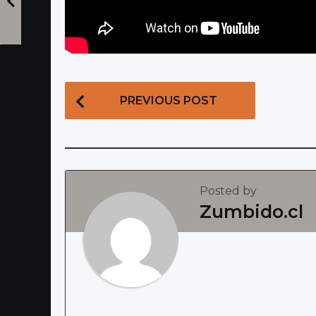
P
PREVIOUS POST
o
s
t
P
Posted by
a
Zumbido.cl
g
i
n
a