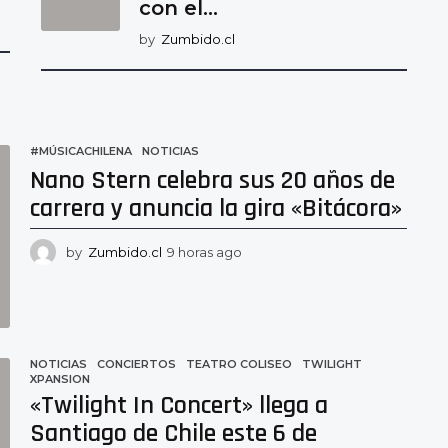
con el...
by
Zumbido.cl
#MÚSICACHILENA
,
NOTICIAS
Nano Stern celebra sus 20 años de
carrera y anuncia la gira «Bitácora»
by
Zumbido.cl
9 horas ago
6
h
o
r
a
s
NOTICIAS
CONCIERTOS
,
TEATRO COLISEO
,
TWILIGHT
,
a
XPANSION
g
«Twilight In Concert» llega a
o
Santiago de Chile este 6 de