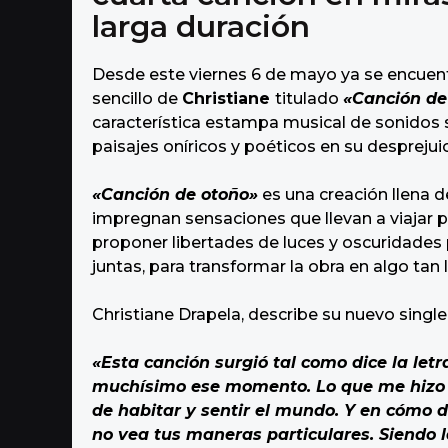
a
larga duración
g
o
Desde este viernes 6 de mayo ya se encuentr
sencillo de
Christiane
titulado
«Canción de
característica estampa musical de sonidos s
paisajes oníricos y poéticos en su despreju
«Canción de otoño»
es una creación llena 
impregnan sensaciones que llevan a viajar p
proponer libertades de luces y oscuridades
juntas, para transformar la obra en algo tan
Christiane Drapela, describe su nuevo single
«
Esta canción surgió tal como
dice la let
muchísimo ese momento. Lo que me hizo 
de habitar y sentir el mundo. Y en cómo d
no vea tus maneras particulares. Siendo l