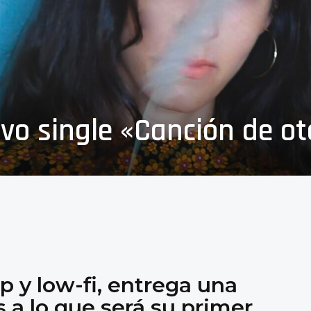
evo single «Canción de o
op y low-fi, entrega una
 a lo que será su primer