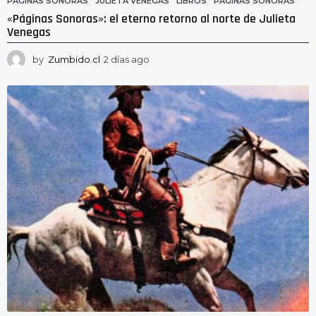
PÁGINAS SONORAS
JULIETA VENEGAS
,
LIBROS
,
PÁGINAS SONORAS
«Páginas Sonoras»: el eterno retorno al norte de Julieta
Venegas
by
Zumbido.cl
2 días ago
2
d
í
a
s
a
g
o