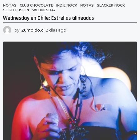
NOTAS
CLUB CHOCOLATE
,
INDIE ROCK
,
NOTAS
,
SLACKER ROCK
,
STGO FUSION
,
WEDNESDAY
Wednesday en Chile: Estrellas alineadas
by
Zumbido.cl
2 días ago
2
d
í
a
s
a
g
o