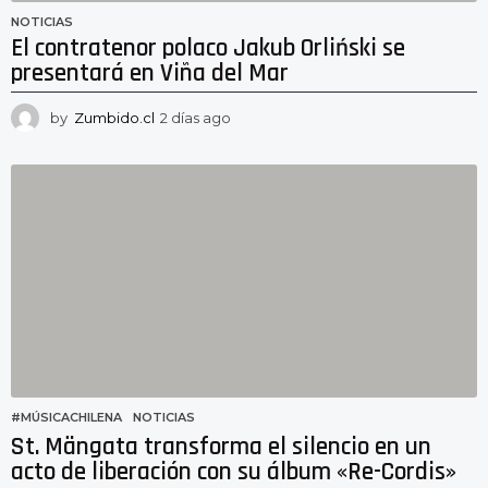
NOTICIAS
El contratenor polaco Jakub Orliński se
presentará en Viña del Mar
by
Zumbido.cl
2 días ago
2
d
í
a
s
a
g
o
#MÚSICACHILENA
,
NOTICIAS
St. Mängata transforma el silencio en un
acto de liberación con su álbum «Re-Cordis»