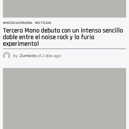
#MÚSICACHILENA
,
NOTICIAS
Tercera Mano debuta con un intenso sencillo
doble entre el noise rock y la furia
experimental
by
Zumbido.cl
2 días ago
2
d
í
a
s
a
g
o