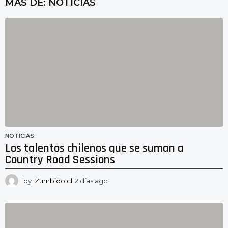
MAS DE:
NOTICIAS
NOTICIAS
Los talentos chilenos que se suman a
Country Road Sessions
by
Zumbido.cl
2 días ago
2
d
í
a
s