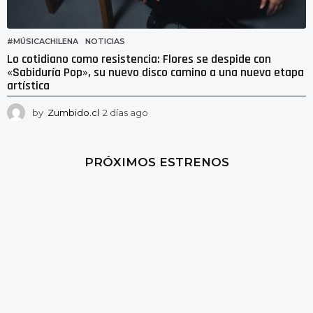
#MÚSICACHILENA
,
NOTICIAS
Lo cotidiano como resistencia: Flores se despide con
«Sabiduría Pop», su nuevo disco camino a una nueva etapa
artística
by
Zumbido.cl
2 días ago
2
d
í
a
PRÓXIMOS ESTRENOS
s
a
g
o