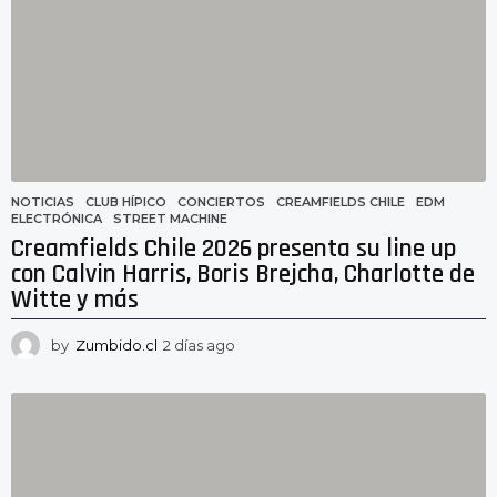
a
g
o
NOTICIAS
CLUB HÍPICO
,
CONCIERTOS
,
CREAMFIELDS CHILE
,
EDM
,
ELECTRÓNICA
,
STREET MACHINE
Creamfields Chile 2026 presenta su line up
con Calvin Harris, Boris Brejcha, Charlotte de
Witte y más
by
Zumbido.cl
2 días ago
2
d
í
a
s
a
g
o