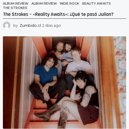
ALBUM REVIEW
ALBUM REVIEW
,
INDIE ROCK
,
REALITY AWAITS
,
THE STROKES
The Strokes – «Reality Awaits»: ¿Qué te pasó Julian?
by
Zumbido.cl
2 días ago
2
d
í
a
s
a
g
o