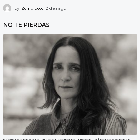
by
Zumbido.cl
2 días ago
2
d
í
NO TE PIERDAS
a
s
a
g
o