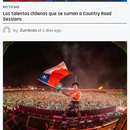
NOTICIAS
Los talentos chilenos que se suman a Country Road
Sessions
by
Zumbido.cl
2 días ago
2
d
í
a
s
a
g
o