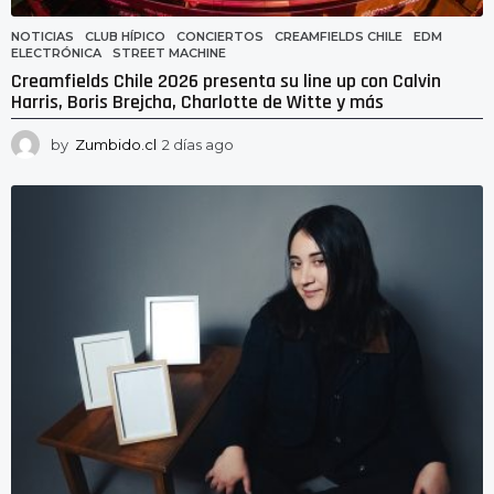
NOTICIAS
CLUB HÍPICO
,
CONCIERTOS
,
CREAMFIELDS CHILE
,
EDM
,
ELECTRÓNICA
,
STREET MACHINE
Creamfields Chile 2026 presenta su line up con Calvin
Harris, Boris Brejcha, Charlotte de Witte y más
by
Zumbido.cl
2 días ago
2
d
í
a
s
a
g
o