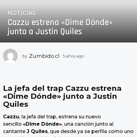
NOTICIAS
5
Cazzu estrena «Dime Dónde»
a
ñ
junto a Justin Quiles
o
s
a
Zumbido.cl
by
5 años ago
5
g
a
o
ñ
5
o
a
s
a
La jefa del trap Cazzu estrena
ñ
g
o
«Dime Dónde» junto a Justin
o
s
Quiles
a
g
Cazzu
, la jefa del trap, estrena su nuevo
o
sencillo
«Dime Dónde»
,
una canción junto al
cantante
J Quiles
, que desde ya se perfila como uno