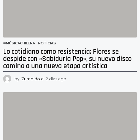
#MÚSICACHILENA
,
NOTICIAS
Lo cotidiano como resistencia: Flores se
despide con «Sabiduría Pop», su nuevo disco
camino a una nueva etapa artística
by
Zumbido.cl
2 días ago
2
d
í
a
s
a
g
o