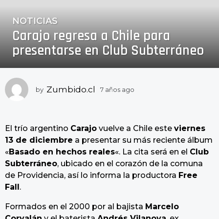
NOTICIAS
7
Carajo regresa a Chile para
a
ñ
presentarse en Club Subterráneo
o
s
a
Zumbido.cl
by
7 años ago
7
g
a
o
ñ
7
o
a
s
El trío argentino
Carajo
vuelve a Chile este
viernes
a
ñ
13 de diciembre
a presentar su más reciente álbum
g
o
«
Basado en hechos reales
«. La cita será en el
Club
o
s
Subterráneo
, ubicado en el corazón de la comuna
a
de Providencia, así lo informa la productora
Free
g
Fall
.
o
Formados en el 2000 por al bajista
Marcelo
Corvalán
y el baterista
Andrés Vilanova
, ex