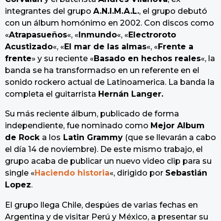
integrantes del grupo
A.N.I.M.A.L.
, el grupo debutó
con un álbum homónimo en 2002. Con discos como
«
Atrapasueños
«, «
Inmundo
«, «
Electroroto
Acustizado
«, «
El mar de las almas
«, «
Frente a
frente
» y su reciente «
Basado en hechos reales
«, la
banda se ha transformadso en un referente en el
sonido rockero actual de Latinoamerica. La banda la
completa el guitarrista
Hernán Langer.
Su más reciente álbum, publicado de forma
independiente, fue nominado como
Mejor Album
de Rock
a los
Latin Grammy
(que se llevarán a cabo
el día 14 de noviembre). De este mismo trabajo, el
grupo acaba de publicar un nuevo video clip para su
single «
Haciendo historia
«, dirigido por
Sebastián
Lopez
.
El grupo llega Chile, despúes de varias fechas en
Argentina y de visitar Perú y México, a presentar su