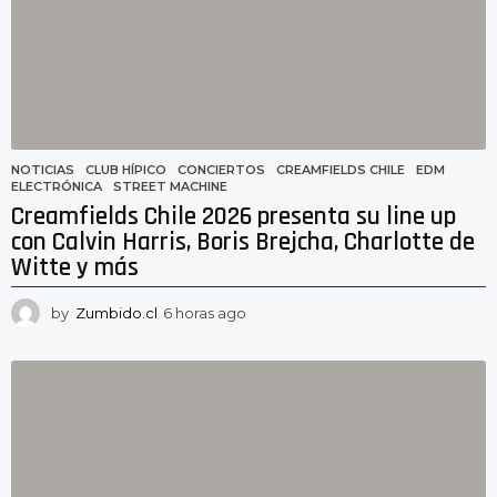
g
o
NOTICIAS
CLUB HÍPICO
,
CONCIERTOS
,
CREAMFIELDS CHILE
,
EDM
,
ELECTRÓNICA
,
STREET MACHINE
Creamfields Chile 2026 presenta su line up
con Calvin Harris, Boris Brejcha, Charlotte de
Witte y más
by
Zumbido.cl
6 horas ago
6
h
o
r
a
s
a
g
o