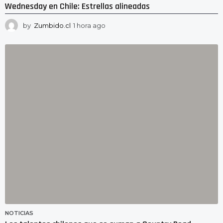
Wednesday en Chile: Estrellas alineadas
by
Zumbido.cl
1 hora ago
1
h
o
r
a
a
g
o
NOTICIAS