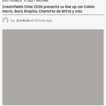
ELECTRÓNICA
,
STREET MACHINE
Creamfields Chile 2026 presenta su line up con Calvin
Harris, Boris Brejcha, Charlotte de Witte y más
by
Zumbido.cl
6 horas ago
6
h
o
r
a
s
a
g
o