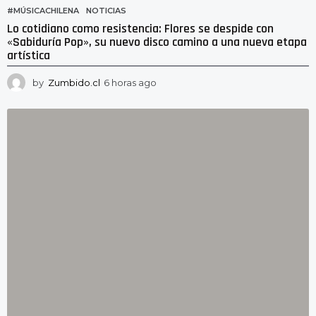
#MÚSICACHILENA
,
NOTICIAS
Lo cotidiano como resistencia: Flores se despide con
«Sabiduría Pop», su nuevo disco camino a una nueva etapa
artística
by
Zumbido.cl
6 horas ago
2
h
o
r
a
s
a
g
o