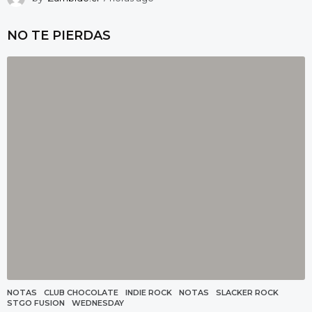
h
o
NO TE PIERDAS
r
a
s
a
g
o
NOTAS
CLUB CHOCOLATE
,
INDIE ROCK
,
NOTAS
,
SLACKER ROCK
,
STGO FUSION
,
WEDNESDAY