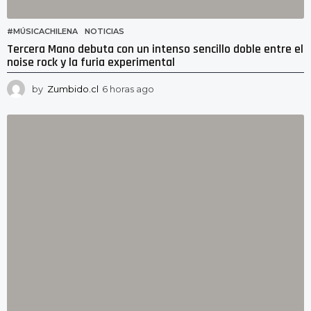
#MÚSICACHILENA
,
NOTICIAS
Tercera Mano debuta con un intenso sencillo doble entre el
noise rock y la furia experimental
by
Zumbido.cl
6 horas ago
5
h
o
r
a
s
a
g
o