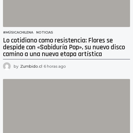
#MÚSICACHILENA
,
NOTICIAS
Lo cotidiano como resistencia: Flores se
despide con «Sabiduría Pop», su nuevo disco
camino a una nueva etapa artística
by
Zumbido.cl
6 horas ago
2
h
o
r
a
s
a
g
o