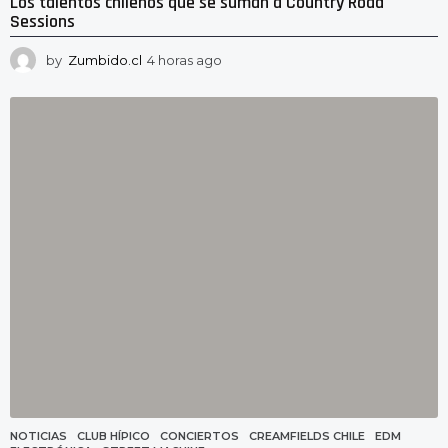
Los talentos chilenos que se suman a Country Road
Sessions
by
Zumbido.cl
4 horas ago
4
h
o
r
a
s
a
g
o
NOTICIAS
CLUB HÍPICO
,
CONCIERTOS
,
CREAMFIELDS CHILE
,
EDM
,