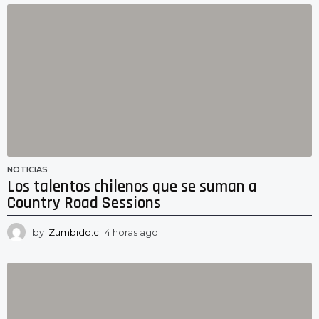
NOTICIAS
Los talentos chilenos que se suman a
Country Road Sessions
by
Zumbido.cl
4 horas ago
4
h
o
r
a
s
a