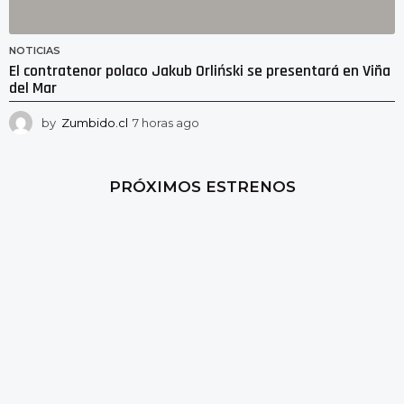
NOTICIAS
El contratenor polaco Jakub Orliński se presentará en Viña
del Mar
by
Zumbido.cl
7 horas ago
6
h
o
r
PRÓXIMOS ESTRENOS
a
s
a
g
o