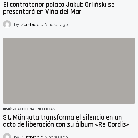
El contratenor polaco Jakub Orliński se
presentará en Viña del Mar
by
Zumbido.cl
7 horas ago
6
h
o
r
a
s
a
g
o
#MÚSICACHILENA
,
NOTICIAS
St. Mängata transforma el silencio en un
acto de liberación con su álbum «Re-Cordis»
by
Zumbido.cl
7 horas ago
7