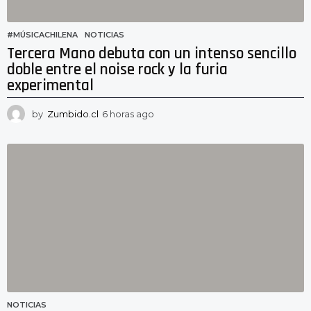
#MÚSICACHILENA
,
NOTICIAS
Tercera Mano debuta con un intenso sencillo
doble entre el noise rock y la furia
experimental
by
Zumbido.cl
6 horas ago
5
h
o
r
a
s
a
g
o
NOTICIAS