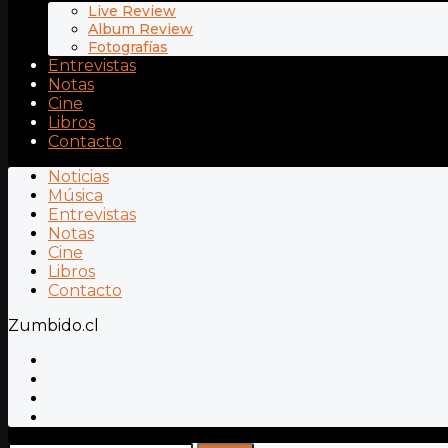
Live Review
Album Review
Fotografías
Entrevistas
Notas
Cine
Libros
Contacto
Noticias
Música
Entrevistas
Notas
Cine
Libros
Contacto
Zumbido.cl