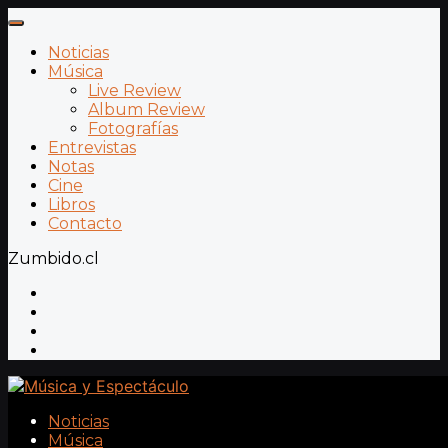
Noticias
Música
Live Review
Album Review
Fotografías
Entrevistas
Notas
Cine
Libros
Contacto
Zumbido.cl
Noticias
Música