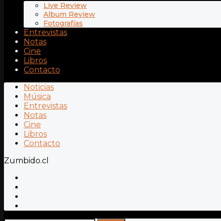
Live Review
Album Review
Fotografías
Entrevistas
Notas
Cine
Libros
Contacto
Noticias
Música
Entrevistas
Notas
Cine
Libros
Contacto
Zumbido.cl