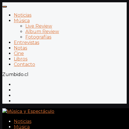
Noticias
Música
Live Review
Album Review
Fotografías
Entrevistas
Notas
Cine
Libros
Contacto
Zumbido.cl
Noticias
Música