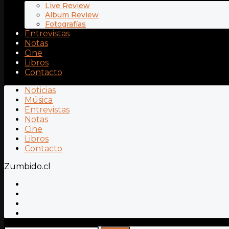
Live Review
Album Review
Fotografías
Entrevistas
Notas
Cine
Libros
Contacto
Noticias
Música
Entrevistas
Notas
Cine
Libros
Contacto
Zumbido.cl