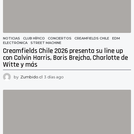
NOTICIAS
CLUB HÍPICO
,
CONCIERTOS
,
CREAMFIELDS CHILE
,
EDM
,
ELECTRÓNICA
,
STREET MACHINE
Creamfields Chile 2026 presenta su line up
con Calvin Harris, Boris Brejcha, Charlotte de
Witte y más
by
Zumbido.cl
3 días ago
3
d
í
a
s
a
g
o