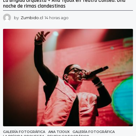
La Brígida Orquesta + Ana Tijoux en Teatro Coliseo: Una
noche de rimas clandestinas
by
Zumbido.cl
14 horas ago
6
h
o
r
a
s
a
g
o
GALERÍA FOTOGRÁFICA
ANA TIJOUX
,
GALERÍA FOTOGRÁFICA
,