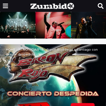
NOTICIAS
HOME
Barón Rojo llega a Santiago con
gira de despedida