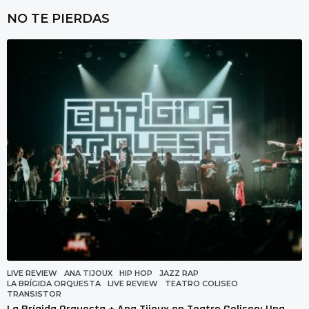
í
NO TE PIERDAS
a
s
a
g
o
LIVE REVIEW
ANA TIJOUX
,
HIP HOP
,
JAZZ RAP
,
LA BRÍGIDA ORQUESTA
,
LIVE REVIEW
,
TEATRO COLISEO
,
TRANSISTOR