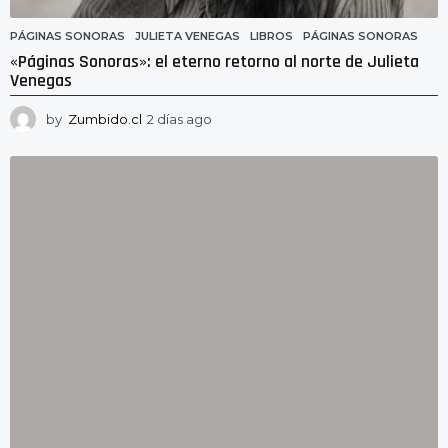
PÁGINAS SONORAS
JULIETA VENEGAS
,
LIBROS
,
PÁGINAS SONORAS
«Páginas Sonoras»: el eterno retorno al norte de Julieta
Venegas
by
Zumbido.cl
2 días ago
2
d
í
a
s
a
g
o