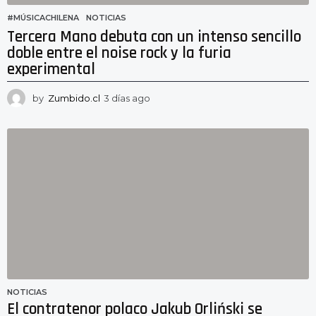
#MÚSICACHILENA
,
NOTICIAS
Tercera Mano debuta con un intenso sencillo
doble entre el noise rock y la furia
experimental
by
Zumbido.cl
3 días ago
3
d
í
a
s
a
g
o
NOTICIAS
El contratenor polaco Jakub Orliński se