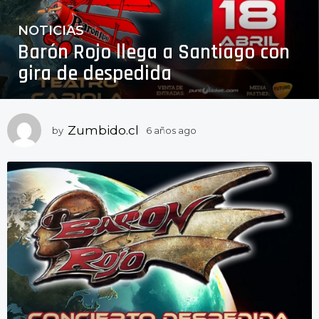
NOTICIAS
6
Barón Rojo llega a Santiago con
a
ñ
gira de despedida
o
s
a
Zumbido.cl
by
6 años ago
6
g
a
o
ñ
6
o
a
s
a
ñ
g
o
o
s
a
g
o