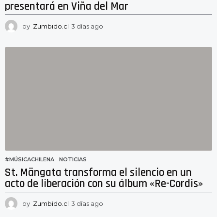
presentará en Viña del Mar
by
Zumbido.cl
3 días ago
3
d
í
a
s
a
g
o
#MÚSICACHILENA
,
NOTICIAS
St. Mängata transforma el silencio en un
acto de liberación con su álbum «Re-Cordis»
by
Zumbido.cl
3 días ago
3
d