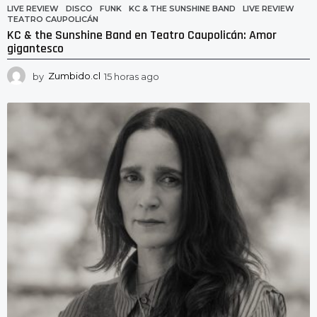
LIVE REVIEW
DISCO
,
FUNK
,
KC & THE SUNSHINE BAND
,
LIVE REVIEW
,
TEATRO CAUPOLICÁN
KC & the Sunshine Band en Teatro Caupolicán: Amor
gigantesco
by
Zumbido.cl
15 horas ago
1
4
h
o
r
a
s
a
g
o