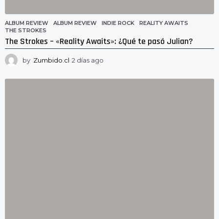
ALBUM REVIEW
ALBUM REVIEW
,
INDIE ROCK
,
REALITY AWAITS
,
THE STROKES
The Strokes – «Reality Awaits»: ¿Qué te pasó Julian?
by
Zumbido.cl
2 días ago
2
d
í
a
s
a
g
o