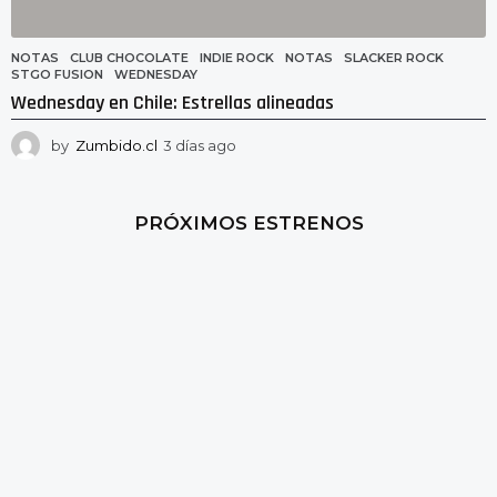
NOTAS
CLUB CHOCOLATE
,
INDIE ROCK
,
NOTAS
,
SLACKER ROCK
,
STGO FUSION
,
WEDNESDAY
Wednesday en Chile: Estrellas alineadas
by
Zumbido.cl
3 días ago
3
d
í
a
PRÓXIMOS ESTRENOS
s
a
g
o