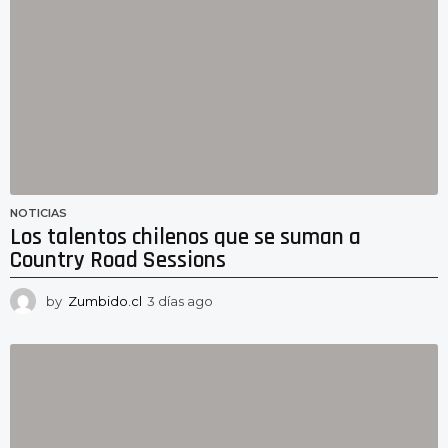
NOTICIAS
Los talentos chilenos que se suman a
Country Road Sessions
by
Zumbido.cl
3 días ago
3
d
í
a
s
a
g
o