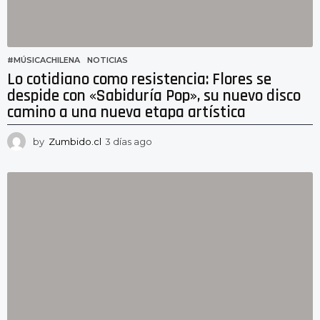
#MÚSICACHILENA
,
NOTICIAS
Lo cotidiano como resistencia: Flores se
despide con «Sabiduría Pop», su nuevo disco
camino a una nueva etapa artística
by
Zumbido.cl
3 días ago
3
d
í
a
s
a
g
o