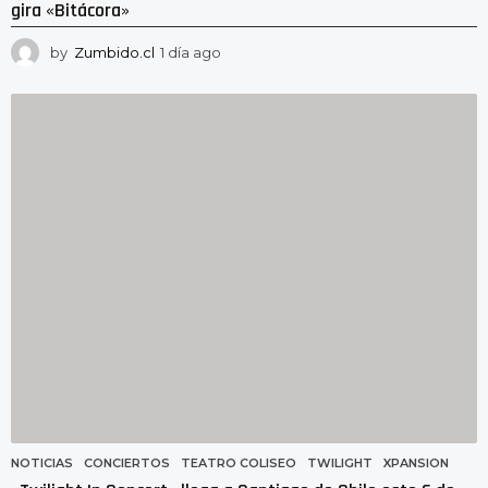
gira «Bitácora»
by
Zumbido.cl
1 día ago
1
d
í
a
a
g
o
NOTICIAS
CONCIERTOS
,
TEATRO COLISEO
,
TWILIGHT
,
XPANSION