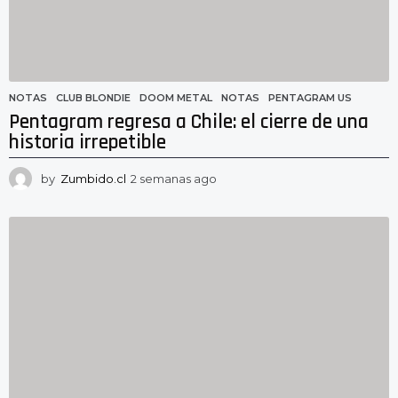
NOTAS
CLUB BLONDIE
,
DOOM METAL
,
NOTAS
,
PENTAGRAM US
Pentagram regresa a Chile: el cierre de una
historia irrepetible
by
Zumbido.cl
2 semanas ago
2
s
e
m
a
n
a
s
a
g
o