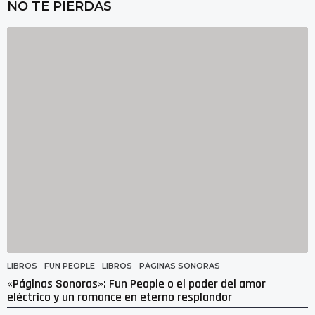
NO TE PIERDAS
m
a
n
a
s
a
g
o
LIBROS
FUN PEOPLE
,
LIBROS
,
PÁGINAS SONORAS
«Páginas Sonoras»: Fun People o el poder del amor
eléctrico y un romance en eterno resplandor