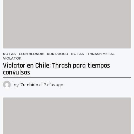
a
g
o
NOTAS
CLUB BLONDIE
,
KDR PROUD
,
NOTAS
,
THRASH METAL
,
VIOLATOR
Violator en Chile: Thrash para tiempos
convulsos
by
Zumbido.cl
7 días ago
7
d
í
a
s
a
g
o