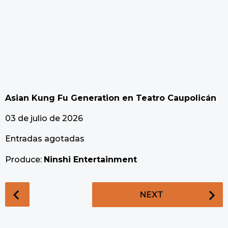
Asian Kung Fu Generation en Teatro Caupolicán
03 de julio de 2026
Entradas agotadas
Produce:
Ninshi Entertainment
P
NEXT
o
s