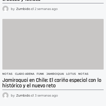
by
Zumbido.cl
2 semanas ago
2
s
e
m
a
n
a
s
a
g
o
NOTAS
CLARO ARENA
,
FUNK
,
JAMIROQUAI
,
LOTUS
,
NOTAS
Jamiroquai en Chile: El cariño especial con lo
histórico y el nuevo reto
by
Zumbido.cl
3 semanas ago
3
s
e