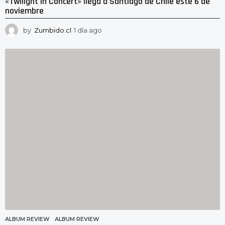
«Twilight In Concert» llega a Santiago de Chile este 6 de
noviembre
by
Zumbido.cl
1 día ago
1
d
í
a
a
g
o
ALBUM REVIEW
ALBUM REVIEW