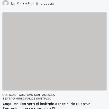
by
Zumbido.cl
6 horas ago
6
h
o
r
a
s
a
g
o
NOTICIAS
GUSTAVO SANTAOLALLA
,
TEATRO MUNICIPAL DE SANTIAGO
Angel Maulén será el invitado especial de Gustavo
Santaolalla en su regreso a Chile