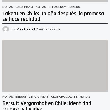
NOTAS
CASA PIANO
,
NOTAS
,
RIT AGENCY
,
TAKERU
Takeru en Chile: Un año después, la promesa
se hace realidad
by
Zumbido.cl
2 semanas ago
2
s
e
m
a
n
a
s
a
g
o
NOTAS
BERSUIT VERGARABAT
,
CLUB CHOCOLATE
,
NOTAS
Bersuit Vergarabat en Chile: Identidad,
crudeza y lucidez