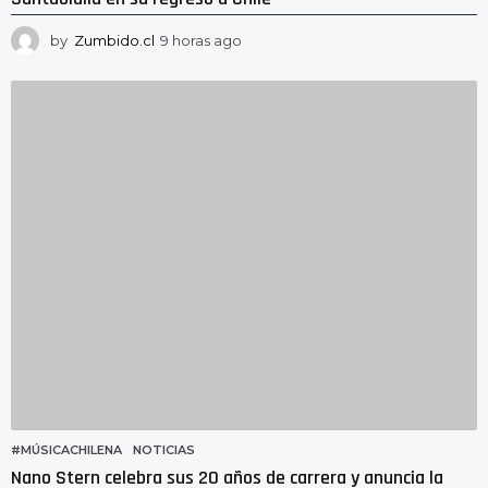
by
Zumbido.cl
9 horas ago
9
h
o
r
a
s
a
g
o
#MÚSICACHILENA
,
NOTICIAS
Nano Stern celebra sus 20 años de carrera y anuncia la