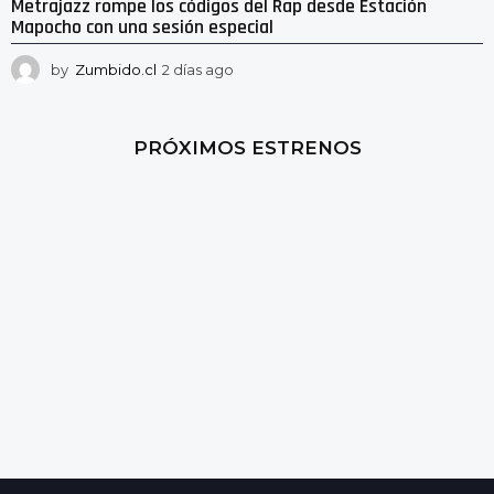
Metrajazz rompe los códigos del Rap desde Estación
Mapocho con una sesión especial
by
Zumbido.cl
2 días ago
2
d
í
a
PRÓXIMOS ESTRENOS
s
a
g
o