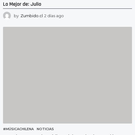
Lo Mejor de: Julio
by
Zumbido.cl
2 días ago
2
d
í
a
s
a
g
o
#MÚSICACHILENA
,
NOTICIAS