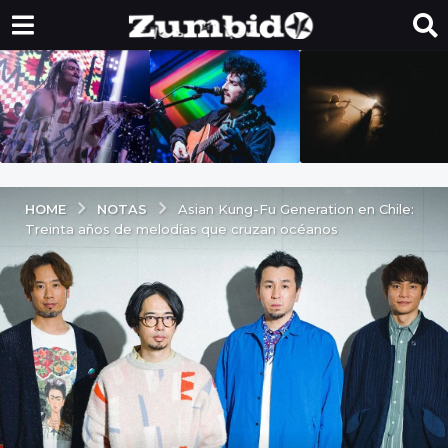
NOTAS
HOME
Asian Kung-Fu Generation en Chile:
Treinta años de melodías que cruzan océanos