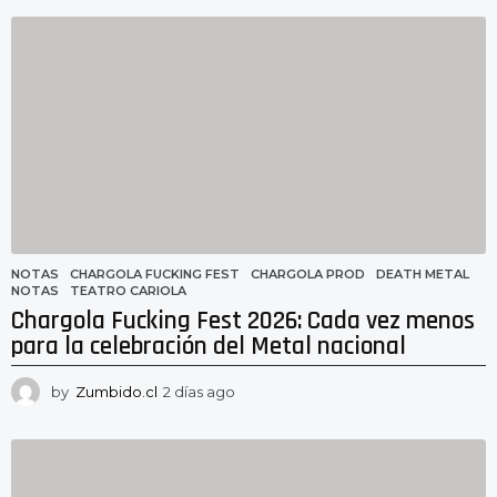
NOTAS
CHARGOLA FUCKING FEST
,
CHARGOLA PROD
,
DEATH METAL
,
NOTAS
,
TEATRO CARIOLA
Chargola Fucking Fest 2026: Cada vez menos
para la celebración del Metal nacional
by
Zumbido.cl
2 días ago
2
d
í
a
s