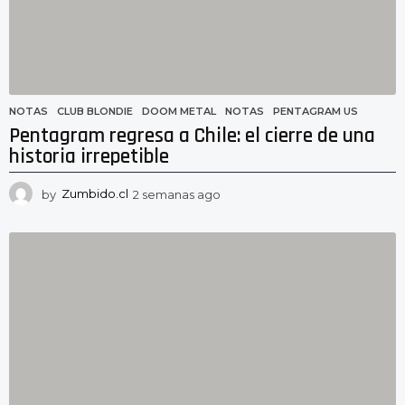
g
o
NOTAS
CLUB BLONDIE
,
DOOM METAL
,
NOTAS
,
PENTAGRAM US
Pentagram regresa a Chile: el cierre de una
historia irrepetible
by
Zumbido.cl
2 semanas ago
2
s
e
m
a
n
a
s
a
g
o