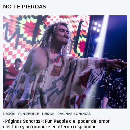
e
NO TE PIERDAS
m
a
n
a
s
a
g
o
LIBROS
FUN PEOPLE
,
LIBROS
,
PÁGINAS SONORAS
«Páginas Sonoras»: Fun People o el poder del amor
eléctrico y un romance en eterno resplandor