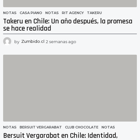
NOTAS
CASA PIANO
,
NOTAS
,
RIT AGENCY
,
TAKERU
Takeru en Chile: Un año después, la promesa
se hace realidad
by
Zumbido.cl
2 semanas ago
2
s
e
m
a
n
a
s
a
g
o
NOTAS
BERSUIT VERGARABAT
,
CLUB CHOCOLATE
,
NOTAS
Bersuit Vergarabat en Chile: Identidad,