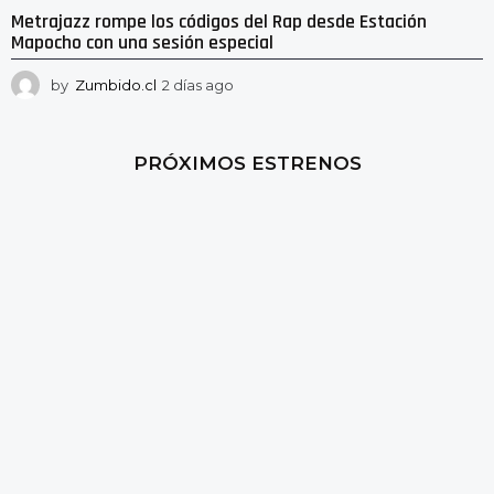
Metrajazz rompe los códigos del Rap desde Estación
Mapocho con una sesión especial
by
Zumbido.cl
2 días ago
2
d
í
a
PRÓXIMOS ESTRENOS
s
a
g
o