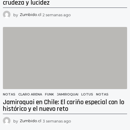
crudeza y lucidez
by
Zumbido.cl
2 semanas ago
2
s
e
m
a
n
a
s
a
g
o
NOTAS
CLARO ARENA
,
FUNK
,
JAMIROQUAI
,
LOTUS
,
NOTAS
Jamiroquai en Chile: El cariño especial con lo
histórico y el nuevo reto
by
Zumbido.cl
3 semanas ago
3
s