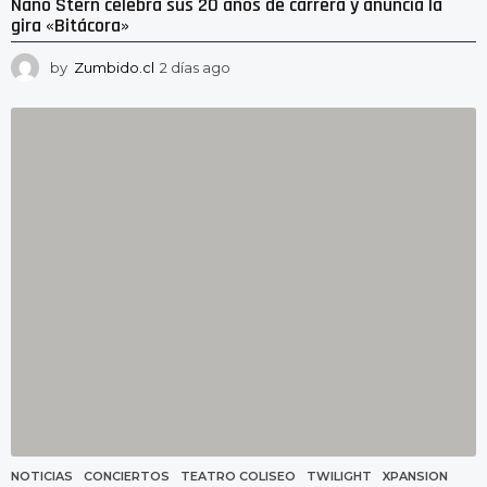
Nano Stern celebra sus 20 años de carrera y anuncia la
gira «Bitácora»
by
Zumbido.cl
2 días ago
1
d
í
a
a
g
o
NOTICIAS
CONCIERTOS
,
TEATRO COLISEO
,
TWILIGHT
,
XPANSION