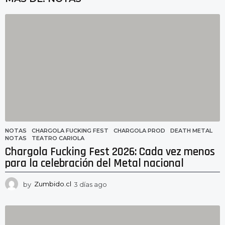
NOTAS
CHARGOLA FUCKING FEST
,
CHARGOLA PROD
,
DEATH METAL
,
NOTAS
,
TEATRO CARIOLA
Chargola Fucking Fest 2026: Cada vez menos
para la celebración del Metal nacional
by
Zumbido.cl
3 días ago
3
d
í
a
s