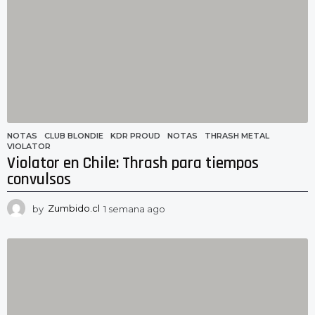
a
g
o
NOTAS
CLUB BLONDIE
,
KDR PROUD
,
NOTAS
,
THRASH METAL
,
VIOLATOR
Violator en Chile: Thrash para tiempos
convulsos
by
Zumbido.cl
1 semana ago
1
s
e
m
a
n
a
a