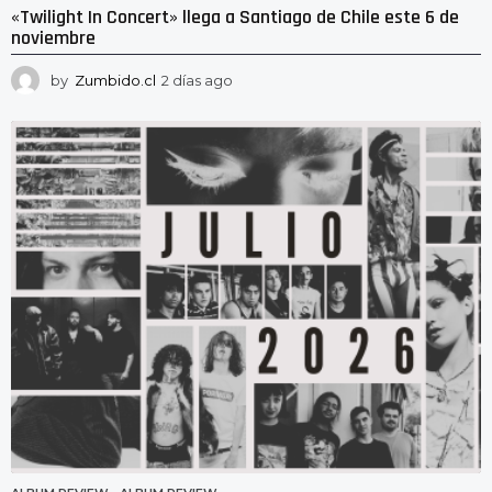
«Twilight In Concert» llega a Santiago de Chile este 6 de
noviembre
by
Zumbido.cl
2 días ago
2
d
í
a
s
a
g
o