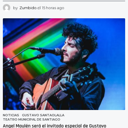
by
Zumbido.cl
15 horas ago
1
5
h
o
r
a
s
a
g
o
NOTICIAS
GUSTAVO SANTAOLALLA
,
TEATRO MUNICIPAL DE SANTIAGO
Angel Maulén será el invitado especial de Gustavo