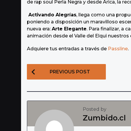
de rap soul Perla Negra y desde Arica, la r
Activando Alegrías
, llega como una propue
poniendo a disposición un maravilloso escen
nueva era:
Arte Elegante
. Para finalizar, a
animación desde el Valle del Elqui nuestros
Adquiere tus entradas a través de
Passline
.
P
PREVIOUS POST
o
s
t
P
Posted by
a
Zumbido.cl
g