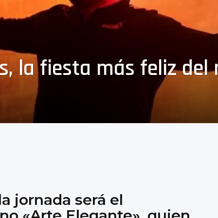
s, la fiesta más feliz de
la jornada será el
ano «Arte Elegante», quien