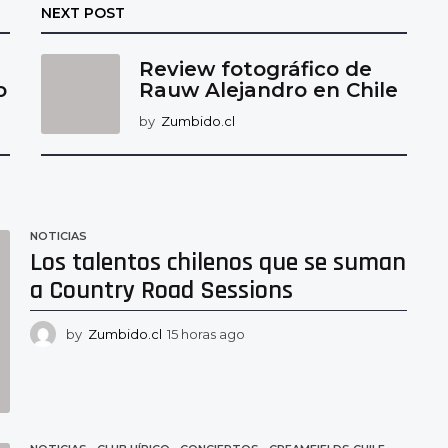
NEXT POST
Review fotográfico de
o
Rauw Alejandro en Chile
by
Zumbido.cl
NOTICIAS
Los talentos chilenos que se suman
a Country Road Sessions
by
Zumbido.cl
15 horas ago
1
5
h
o
r
a
s