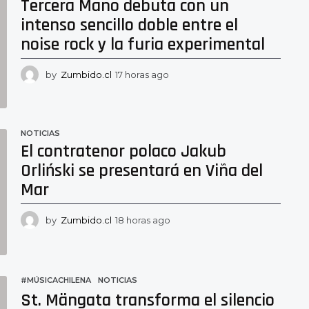
Tercera Mano debuta con un
a
intenso sencillo doble entre el
s
a
noise rock y la furia experimental
g
o
by
Zumbido.cl
17 horas ago
1
6
h
o
r
NOTICIAS
a
El contratenor polaco Jakub
s
Orliński se presentará en Viña del
a
g
Mar
o
by
Zumbido.cl
18 horas ago
1
7
h
o
r
#MÚSICACHILENA
,
NOTICIAS
a
St. Mängata transforma el silencio
s