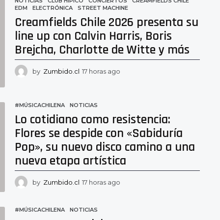
NOTICIAS
CLUB HÍPICO
,
CONCIERTOS
,
CREAMFIELDS CHILE
,
EDM
,
ELECTRÓNICA
,
STREET MACHINE
a
Creamfields Chile 2026 presenta su
g
o
line up con Calvin Harris, Boris
Brejcha, Charlotte de Witte y más
by
Zumbido.cl
17 horas ago
1
7
h
o
#MÚSICACHILENA
,
NOTICIAS
r
Lo cotidiano como resistencia:
a
s
Flores se despide con «Sabiduría
a
Pop», su nuevo disco camino a una
g
o
nueva etapa artística
by
Zumbido.cl
17 horas ago
1
3
h
o
#MÚSICACHILENA
,
NOTICIAS
r