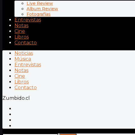
Live Review
Album Review
Fotografías
Entrevistas
Notas
Cine
Libros
Contacto
Noticias
Música
Entrevistas
Notas
Cine
Libros
Contacto
Zumbido.cl