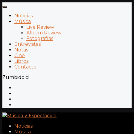
Noticias
Música
Live Review
Album Review
Fotografías
Entrevistas
Notas
Cine
Libros
Contacto
Zumbido.cl
Noticias
Música