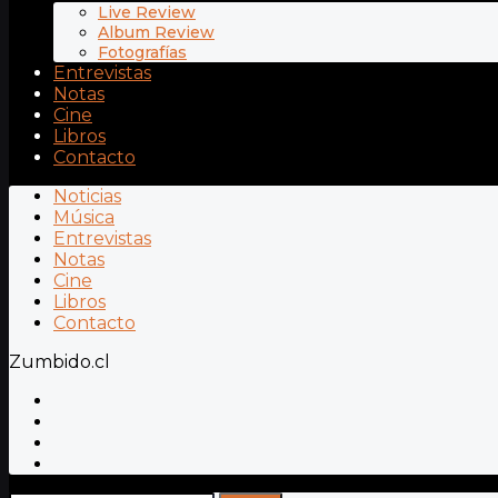
Live Review
Album Review
Fotografías
Entrevistas
Notas
Cine
Libros
Contacto
Noticias
Música
Entrevistas
Notas
Cine
Libros
Contacto
Zumbido.cl