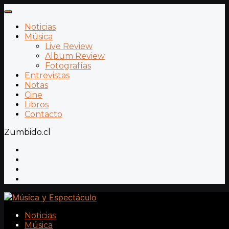
Noticias
Música
Live Review
Album Review
Fotografías
Entrevistas
Notas
Cine
Libros
Contacto
Zumbido.cl
Noticias
Música