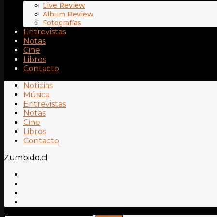
Live Review
Album Review
Fotografías
Entrevistas
Notas
Cine
Libros
Contacto
Noticias
Música
Entrevistas
Notas
Cine
Libros
Contacto
Zumbido.cl