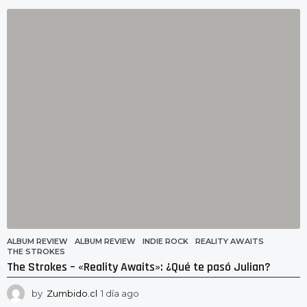
h
o
r
a
s
a
g
o
ALBUM REVIEW
ALBUM REVIEW
,
INDIE ROCK
,
REALITY AWAITS
,
THE STROKES
The Strokes – «Reality Awaits»: ¿Qué te pasó Julian?
by
Zumbido.cl
1 día ago
1
d