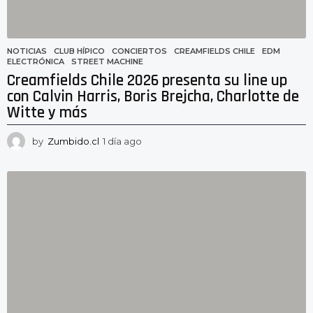
NOTICIAS
CLUB HÍPICO
,
CONCIERTOS
,
CREAMFIELDS CHILE
,
EDM
,
ELECTRÓNICA
,
STREET MACHINE
Creamfields Chile 2026 presenta su line up
con Calvin Harris, Boris Brejcha, Charlotte de
Witte y más
by
Zumbido.cl
1 día ago
1
d
í
a
a
g
o