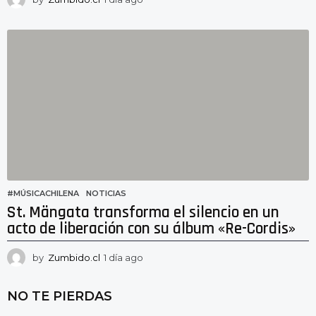
d
í
a
a
g
o
#MÚSICACHILENA
,
NOTICIAS
St. Mängata transforma el silencio en un
acto de liberación con su álbum «Re-Cordis»
by
Zumbido.cl
1 día ago
1
d
í
NO TE PIERDAS
a
a