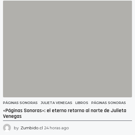
g
o
PÁGINAS SONORAS
JULIETA VENEGAS
,
LIBROS
,
PÁGINAS SONORAS
«Páginas Sonoras»: el eterno retorno al norte de Julieta
Venegas
by
Zumbido.cl
24 horas ago
2
4