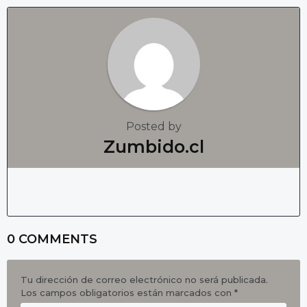
P
a
g
i
n
a
t
Posted by
i
Zumbido.cl
o
n
0 COMMENTS
Tu dirección de correo electrónico no será publicada.
Los campos obligatorios están marcados con
*