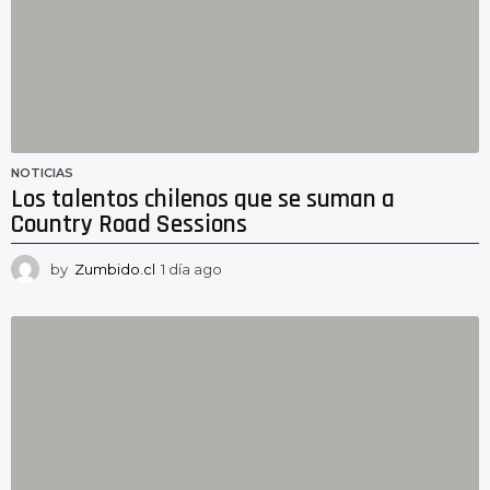
NOTICIAS
Los talentos chilenos que se suman a
Country Road Sessions
by
Zumbido.cl
1 día ago
1
d
í
a
a
g
o