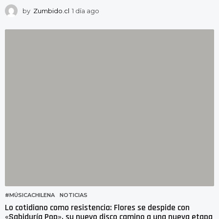
by
Zumbido.cl
1 día ago
1
d
í
a
a
g
o
#MÚSICACHILENA
,
NOTICIAS
Lo cotidiano como resistencia: Flores se despide con
«Sabiduría Pop», su nuevo disco camino a una nueva etapa