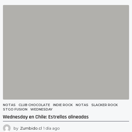
í
a
a
g
o
NOTAS
CLUB CHOCOLATE
,
INDIE ROCK
,
NOTAS
,
SLACKER ROCK
,
STGO FUSION
,
WEDNESDAY
Wednesday en Chile: Estrellas alineadas
by
Zumbido.cl
1 día ago
1