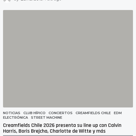
d
í
a
a
g
o
NOTICIAS
CLUB HÍPICO
,
CONCIERTOS
,
CREAMFIELDS CHILE
,
EDM
,
ELECTRÓNICA
,
STREET MACHINE
Creamfields Chile 2026 presenta su line up con Calvin
Harris, Boris Brejcha, Charlotte de Witte y más