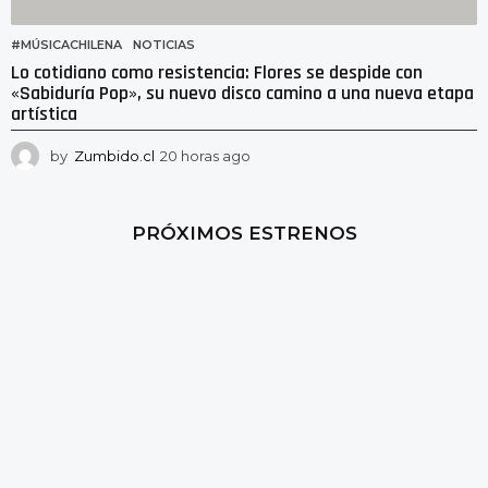
#MÚSICACHILENA
,
NOTICIAS
Lo cotidiano como resistencia: Flores se despide con
«Sabiduría Pop», su nuevo disco camino a una nueva etapa
artística
by
Zumbido.cl
20 horas ago
1
6
h
o
PRÓXIMOS ESTRENOS
r
a
s
a
g
o