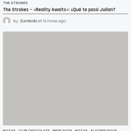
THE STROKES
The Strokes – «Reality Awaits»: ¿Qué te pasó Julian?
by
Zumbido.cl
14 horas ago
1
4
h
o
r
a
s
a
g
o
NOTAS
CLUB CHOCOLATE
,
INDIE ROCK
,
NOTAS
,
SLACKER ROCK
,