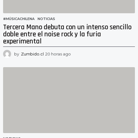
#MÚSICACHILENA
,
NOTICIAS
Tercera Mano debuta con un intenso sencillo
doble entre el noise rock y la furia
experimental
by
Zumbido.cl
20 horas ago
1
9
h
o
r
a
s
a
g
o