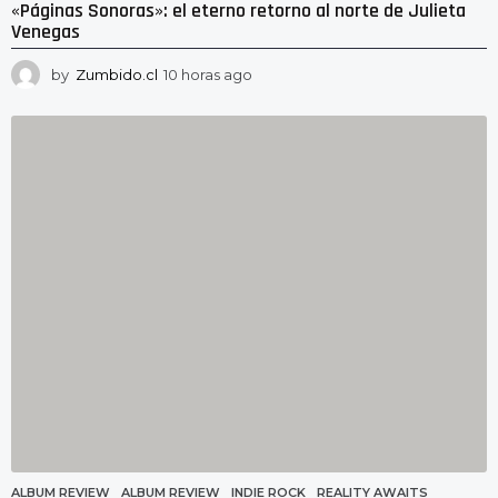
«Páginas Sonoras»: el eterno retorno al norte de Julieta
Venegas
by
Zumbido.cl
10 horas ago
1
0
h
o
r
a
s
a
g
o
ALBUM REVIEW
ALBUM REVIEW
,
INDIE ROCK
,
REALITY AWAITS
,