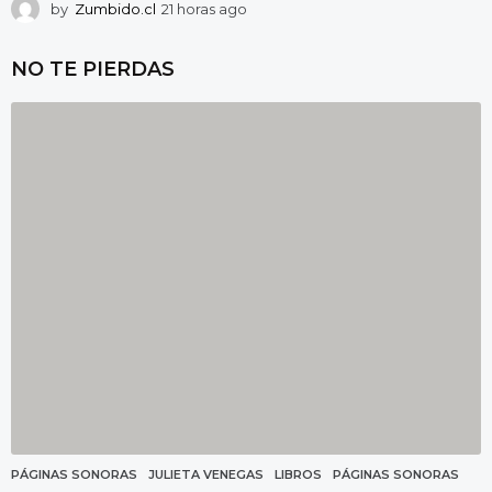
by
Zumbido.cl
21 horas ago
2
1
h
NO TE PIERDAS
o
r
a
s
a
g
o
PÁGINAS SONORAS
JULIETA VENEGAS
,
LIBROS
,
PÁGINAS SONORAS