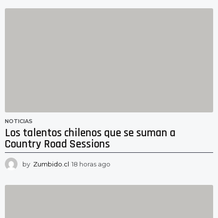
NOTICIAS
Los talentos chilenos que se suman a
Country Road Sessions
by
Zumbido.cl
18 horas ago
1
8
h
o
r
a