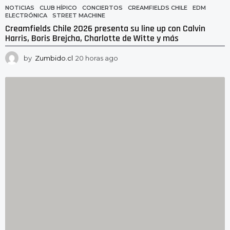
NOTICIAS
CLUB HÍPICO
,
CONCIERTOS
,
CREAMFIELDS CHILE
,
EDM
,
ELECTRÓNICA
,
STREET MACHINE
Creamfields Chile 2026 presenta su line up con Calvin
Harris, Boris Brejcha, Charlotte de Witte y más
by
Zumbido.cl
20 horas ago
2
0
h
o
r
a
s
a
g
o