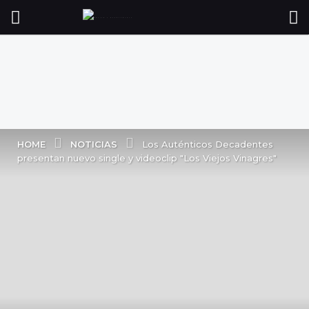
NOTICIAS
HOME
Los Auténticos Decadentes
presentan nuevo single y videoclip "Los Viejos Vinagres"