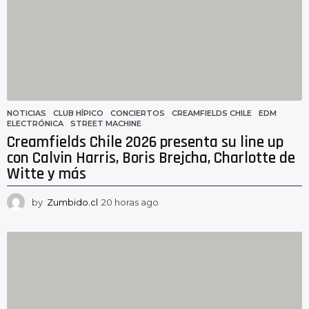
s
a
g
o
NOTICIAS
CLUB HÍPICO
,
CONCIERTOS
,
CREAMFIELDS CHILE
,
EDM
,
ELECTRÓNICA
,
STREET MACHINE
Creamfields Chile 2026 presenta su line up
con Calvin Harris, Boris Brejcha, Charlotte de
Witte y más
by
Zumbido.cl
20 horas ago
2
0
h
o
r
a
s
a
g