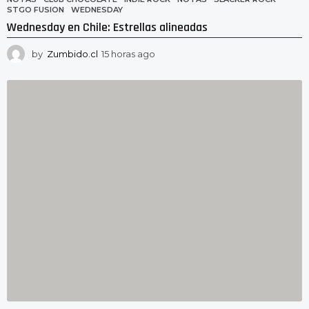
STGO FUSION
,
WEDNESDAY
Wednesday en Chile: Estrellas alineadas
by
Zumbido.cl
15 horas ago
1
5
h
o
r
a
s
a
g
o