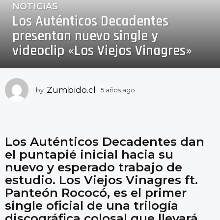
NOTICIAS
5
Los Auténticos Decadentes
a
ñ
presentan nuevo single y
o
videoclip «Los Viejos Vinagres»
s
a
g
o
Zumbido.cl
by
5 años ago
5
a
5
ñ
a
o
ñ
s
o
a
Los Auténticos Decadentes dan
g
s
el puntapié inicial hacia su
o
a
nuevo y esperado trabajo de
g
estudio. Los Viejos Vinagres ft.
o
Panteón Rococó, es el primer
single oficial de una trilogía
discográfica colosal que llevará