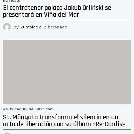
NOTICIAS
El contratenor polaco Jakub Orliński se
presentará en Viña del Mar
by
Zumbido.cl
21 horas ago
2
0
h
o
r
a
s
a
g
o
#MÚSICACHILENA
,
NOTICIAS
St. Mängata transforma el silencio en un
acto de liberación con su álbum «Re-Cordis»