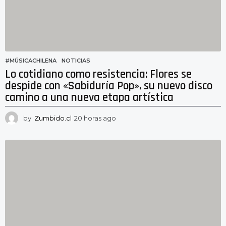
o
#MÚSICACHILENA
,
NOTICIAS
Lo cotidiano como resistencia: Flores se
despide con «Sabiduría Pop», su nuevo disco
camino a una nueva etapa artística
by
Zumbido.cl
20 horas ago
1
6
h
o
r
a
s
a
g
o