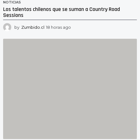
NOTICIAS
Los talentos chilenos que se suman a Country Road
Sessions
by
Zumbido.cl
18 horas ago
1
8
h
o
r
a
s
a
g
o