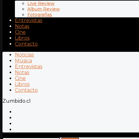
Live Review
Album Review
Fotografías
Entrevistas
Notas
Cine
Libros
Contacto
Noticias
Música
Entrevistas
Notas
Cine
Libros
Contacto
Zumbido.cl