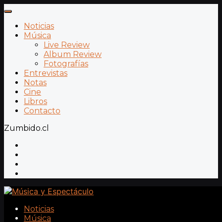
Noticias
Música
Live Review
Album Review
Fotografías
Entrevistas
Notas
Cine
Libros
Contacto
Zumbido.cl
Noticias
Música