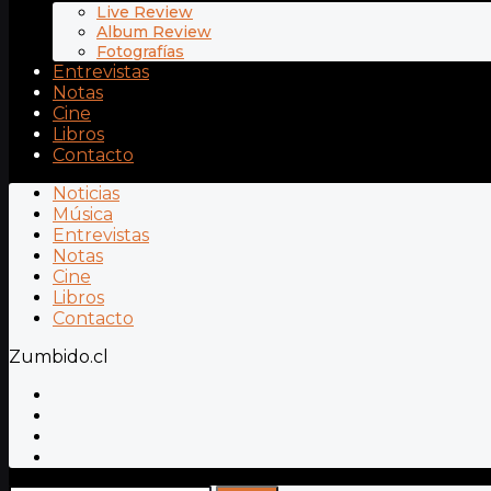
Live Review
Album Review
Fotografías
Entrevistas
Notas
Cine
Libros
Contacto
Noticias
Música
Entrevistas
Notas
Cine
Libros
Contacto
Zumbido.cl