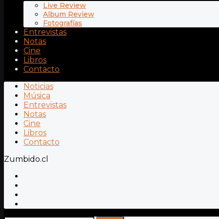
Live Review
Album Review
Fotografías
Entrevistas
Notas
Cine
Libros
Contacto
Noticias
Música
Entrevistas
Notas
Cine
Libros
Contacto
Zumbido.cl