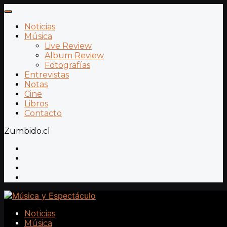
Noticias
Música
Live Review
Album Review
Fotografías
Entrevistas
Notas
Cine
Libros
Contacto
Zumbido.cl
Noticias
Música