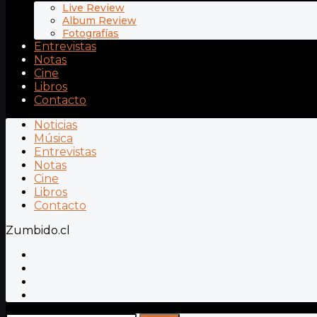
Live Review
Album Review
Fotografías
Entrevistas
Notas
Cine
Libros
Contacto
Noticias
Música
Entrevistas
Notas
Cine
Libros
Contacto
Zumbido.cl