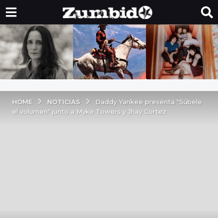
NOTICIAS
HOME
Daddy Yankee presenta "Súbele
el volumen" junto a Myke Towers y Jhay Cortez