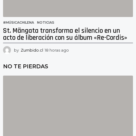
#MÚSICACHILENA
,
NOTICIAS
St. Mängata transforma el silencio en un
acto de liberación con su álbum «Re-Cordis»
by
Zumbido.cl
18 horas ago
1
8
h
NO TE PIERDAS
o
r
a
s
a
g
o