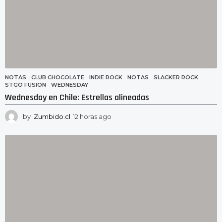
NOTAS
CLUB CHOCOLATE
,
INDIE ROCK
,
NOTAS
,
SLACKER ROCK
,
STGO FUSION
,
WEDNESDAY
Wednesday en Chile: Estrellas alineadas
by
Zumbido.cl
12 horas ago
1
2
h
o
r
a
s
a
g
o