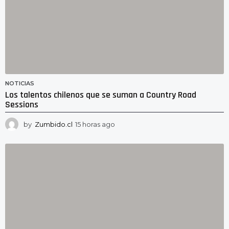
NOTICIAS
Los talentos chilenos que se suman a Country Road
Sessions
by
Zumbido.cl
15 horas ago
1
5
h
o
r
a
s
a
g
o