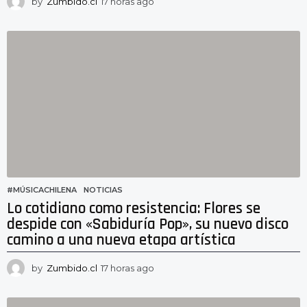
by
Zumbido.cl
17 horas ago
1
7
h
o
r
a
s
a
g
o
#MÚSICACHILENA
,
NOTICIAS
Lo cotidiano como resistencia: Flores se
despide con «Sabiduría Pop», su nuevo disco
camino a una nueva etapa artística
by
Zumbido.cl
17 horas ago
1
3
h
o