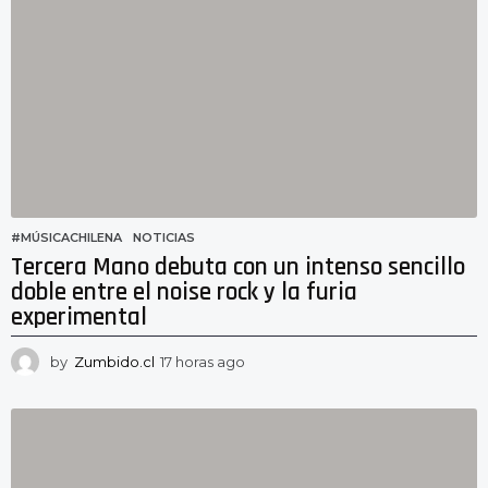
r
a
s
a
g
o
#MÚSICACHILENA
,
NOTICIAS
Tercera Mano debuta con un intenso sencillo
doble entre el noise rock y la furia
experimental
by
Zumbido.cl
17 horas ago
1
6
h
o
r
a
s