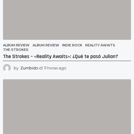
ALBUM REVIEW
ALBUM REVIEW
,
INDIE ROCK
,
REALITY AWAITS
,
THE STROKES
The Strokes – «Reality Awaits»: ¿Qué te pasó Julian?
by
Zumbido.cl
11 horas ago
1
1
h
o
r
a
s
a
g
o