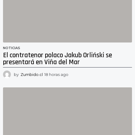
a
g
o
NOTICIAS
El contratenor polaco Jakub Orliński se
presentará en Viña del Mar
by
Zumbido.cl
18 horas ago
1
7
h
o
r
a
s
a
g
o