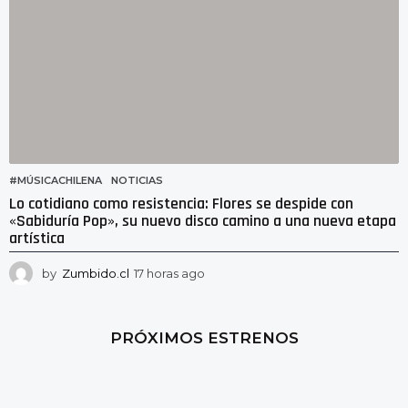
#MÚSICACHILENA
,
NOTICIAS
Lo cotidiano como resistencia: Flores se despide con
«Sabiduría Pop», su nuevo disco camino a una nueva etapa
artística
by
Zumbido.cl
17 horas ago
1
3
h
o
PRÓXIMOS ESTRENOS
r
a
s
a