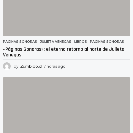
PÁGINAS SONORAS
JULIETA VENEGAS
,
LIBROS
,
PÁGINAS SONORAS
«Páginas Sonoras»: el eterno retorno al norte de Julieta
Venegas
by
Zumbido.cl
7 horas ago
7
h
o
r
a
s
a
g
o