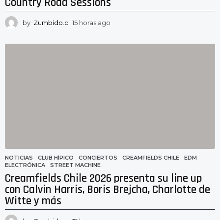
Country Road Sessions
by
Zumbido.cl
15 horas ago
1
5
h
o
r
a
s
a
g
o
NOTICIAS
CLUB HÍPICO
,
CONCIERTOS
,
CREAMFIELDS CHILE
,
EDM
,
ELECTRÓNICA
,
STREET MACHINE
Creamfields Chile 2026 presenta su line up
con Calvin Harris, Boris Brejcha, Charlotte de
Witte y más