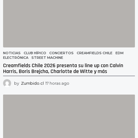
NOTICIAS
CLUB HÍPICO
,
CONCIERTOS
,
CREAMFIELDS CHILE
,
EDM
,
ELECTRÓNICA
,
STREET MACHINE
Creamfields Chile 2026 presenta su line up con Calvin
Harris, Boris Brejcha, Charlotte de Witte y más
by
Zumbido.cl
17 horas ago
1
7
h
o
r
a
s
a
g
o