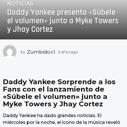
NOTICIAS
5
Daddy Yankee presenta «Súbele
a
ñ
el volumen» junto a Myke Towers
o
y Jhay Cortez
s
a
g
o
Zumbido.cl
by
5 años ago
5
a
5
ñ
a
o
ñ
s
o
a
Daddy Yankee Sorprende a los
g
s
Fans con el lanzamiento de
o
a
«Súbele el volumen» junto a
g
Myke Towers y Jhay Cortez
o
Daddy Yankee ha dado grandes noticias. El
miércoles por la noche, el ícono de la música reveló