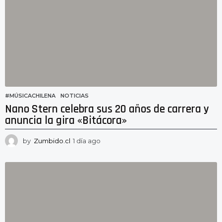
s
a
g
o
#MÚSICACHILENA
,
NOTICIAS
Nano Stern celebra sus 20 años de carrera y
anuncia la gira «Bitácora»
by
Zumbido.cl
1 día ago
1
d
í
a
a
g
o