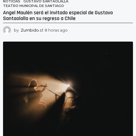
NOTICIAS
GUSTAVO SANTAOLALLA
,
TEATRO MUNICIPAL DE SANTIAGO
Angel Maulén será el invitado especial de Gustavo
Santaolalla en su regreso a Chile
by
Zumbido.cl
8 horas ago
8
h
o
r
a
s
a
g
o