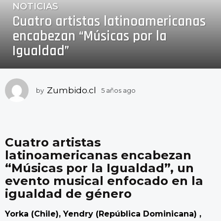
NOTICIAS
5
Cuatro artistas latinoamericanas
a
ñ
encabezan “Músicas por la
o
Igualdad”
s
a
g
o
Zumbido.cl
by
5 años ago
5
a
5
ñ
a
o
ñ
s
o
a
Cuatro artistas
g
s
latinoamericanas encabezan
o
a
“Músicas por la Igualdad”, un
g
evento musical enfocado en la
o
igualdad de género
Yorka (Chile), Yendry (República Dominicana) ,