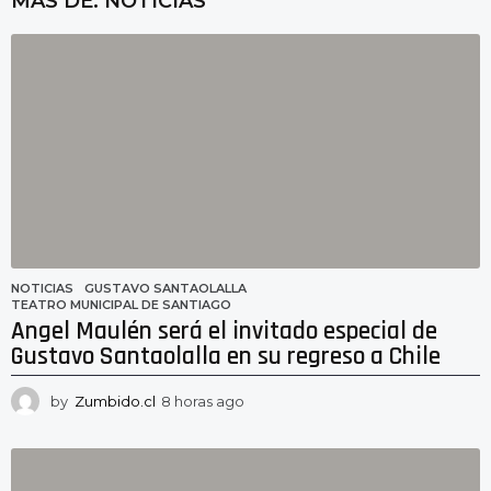
MAS DE:
NOTICIAS
NOTICIAS
GUSTAVO SANTAOLALLA
,
TEATRO MUNICIPAL DE SANTIAGO
Angel Maulén será el invitado especial de
Gustavo Santaolalla en su regreso a Chile
by
Zumbido.cl
8 horas ago
8
h
o
r
a