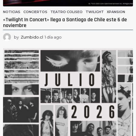
NOTICIAS
CONCIERTOS
,
TEATRO COLISEO
,
TWILIGHT
,
XPANSION
«Twilight In Concert» llega a Santiago de Chile este 6 de
noviembre
by
Zumbido.cl
1 día ago
1
d
í
a
a
g
o