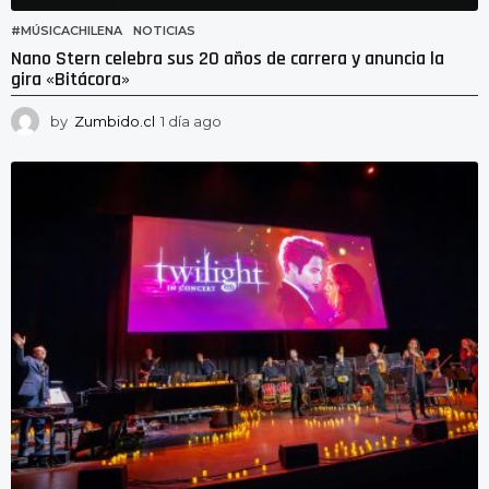
#MÚSICACHILENA
,
NOTICIAS
Nano Stern celebra sus 20 años de carrera y anuncia la
gira «Bitácora»
by
Zumbido.cl
1 día ago
1
d
í
a
a
g
o