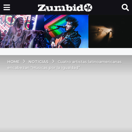
NOTICIAS
HOME
Cuatro artistas latinoamericanas
encabezan “Músicas por la Igualdad”