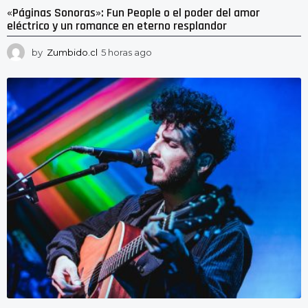
«Páginas Sonoras»: Fun People o el poder del amor
eléctrico y un romance en eterno resplandor
by
Zumbido.cl
5 horas ago
5
h
o
r
a
s
a
g
o