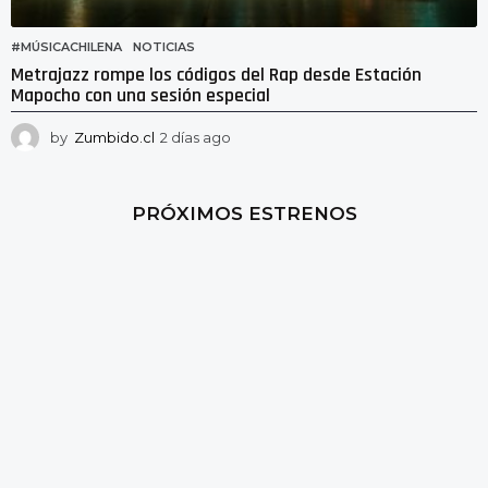
#MÚSICACHILENA
,
NOTICIAS
Metrajazz rompe los códigos del Rap desde Estación
Mapocho con una sesión especial
by
Zumbido.cl
2 días ago
2
d
í
a
PRÓXIMOS ESTRENOS
s
a
g
o