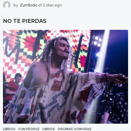
by
Zumbido.cl
2 días ago
2
d
í
NO TE PIERDAS
a
s
a
g
o
LIBROS
FUN PEOPLE
,
LIBROS
,
PÁGINAS SONORAS