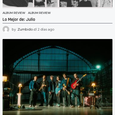
ALBUM REVIEW
ALBUM REVIEW
Lo Mejor de: Julio
by
Zumbido.cl
2 días ago
2
d
í
a
s
a
g
o