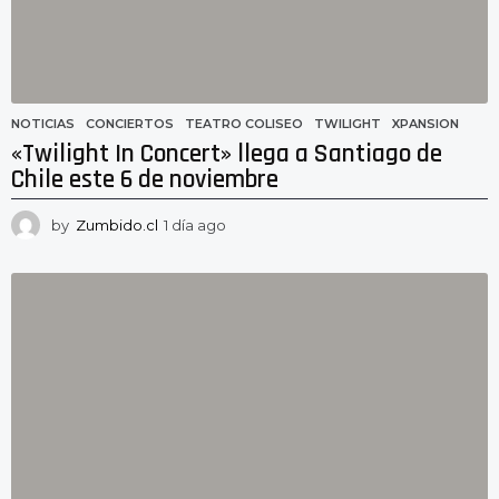
NOTICIAS
CONCIERTOS
,
TEATRO COLISEO
,
TWILIGHT
,
XPANSION
«Twilight In Concert» llega a Santiago de
Chile este 6 de noviembre
by
Zumbido.cl
1 día ago
1
d
í
a
a
g
o