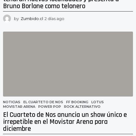
Bruno Borlone como telonero
by
Zumbido.cl
2 días ago
2
d
í
a
s
a
g
o
NOTICIAS
EL CUARTETO DE NOS
,
FF BOOKING
,
LOTUS
,
MOVISTAR ARENA
,
POWER POP
,
ROCK ALTERNATIVO
El Cuarteto de Nos anuncia un show único e
irrepetible en el Movistar Arena para
diciembre