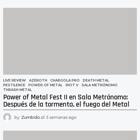
s
e
m
a
n
a
s
a
g
o
LIVE REVIEW
AZEROTH
,
CHARGOLA PRO
,
DEATH METAL
,
PESTILENCE
,
POWER OF METAL
,
RIOT V
,
SALA METRÓNOMO
,
THRASH METAL
Power of Metal Fest II en Sala Metrónomo:
Después de la tormenta, el fuego del Metal
by
Zumbido.cl
3 semanas ago
3
s
e
m