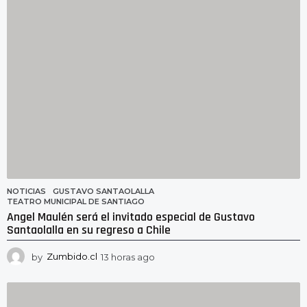
s
a
g
o
NOTICIAS
GUSTAVO SANTAOLALLA
,
TEATRO MUNICIPAL DE SANTIAGO
Angel Maulén será el invitado especial de Gustavo
Santaolalla en su regreso a Chile
by
Zumbido.cl
13 horas ago
1
3
h
o