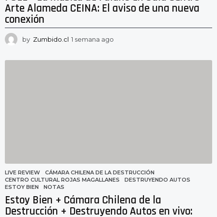
Arte Alameda CEINA: El aviso de una nueva
conexión
by
Zumbido.cl
1 semana ago
1
s
e
m
a
n
a
a
g
o
LIVE REVIEW
CÁMARA CHILENA DE LA DESTRUCCIÓN
,
CENTRO CULTURAL ROJAS MAGALLANES
,
DESTRUYENDO AUTOS
,
ESTOY BIEN
,
NOTAS
Estoy Bien + Cámara Chilena de la
Destrucción + Destruyendo Autos en vivo: