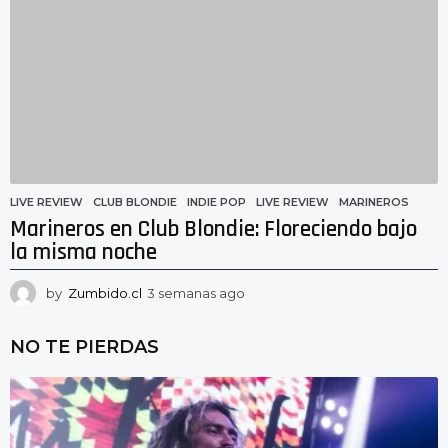
a
n
a
s
a
g
o
LIVE REVIEW
CLUB BLONDIE
,
INDIE POP
,
LIVE REVIEW
,
MARINEROS
Marineros en Club Blondie: Floreciendo bajo
la misma noche
by
Zumbido.cl
3 semanas ago
3
s
e
NO TE PIERDAS
m
a
n
a
s
a