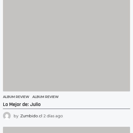
a
s
a
g
o
ALBUM REVIEW
ALBUM REVIEW
Lo Mejor de: Julio
by
Zumbido.cl
2 días ago
2
d
í
a