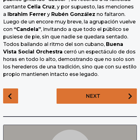
cantante
Celia Cruz
, y por supuesto, las menciones
a
Ibrahim Ferrer
y
Rubén González
no faltaron.
Luego de un encore muy breve, la agrupación vuelve
con
“Candela”
, invitando a que todo el público se
pusiese de pie, sin que nadie se quedara sentado.
Todos bailando al ritmo del son cubano,
Buena
Vista Social Orchestra
cerró un espectáculo de dos
horas en todo lo alto, demostrando que no solo son
los herederos de una tradición, sino que con su estilo
propio mantienen intacto ese legado.
P
NEXT
o
s
t
P
a