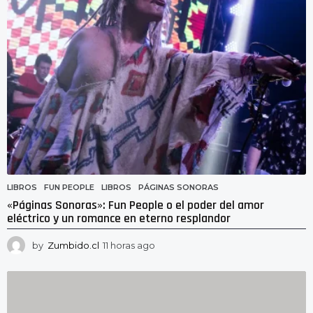
g
o
LIBROS
FUN PEOPLE
,
LIBROS
,
PÁGINAS SONORAS
«Páginas Sonoras»: Fun People o el poder del amor
eléctrico y un romance en eterno resplandor
by
Zumbido.cl
11 horas ago
1
1
h
o
r
a