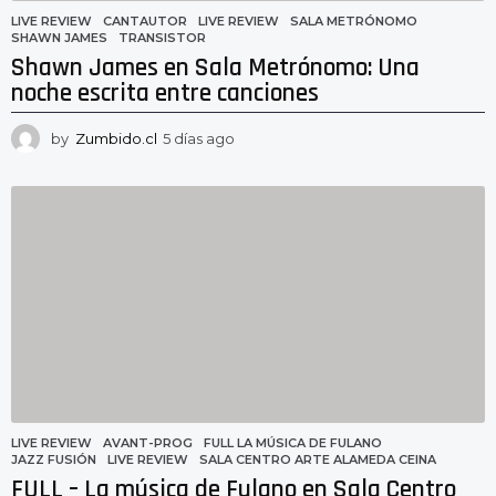
LIVE REVIEW
CANTAUTOR
,
LIVE REVIEW
,
SALA METRÓNOMO
,
SHAWN JAMES
,
TRANSISTOR
Shawn James en Sala Metrónomo: Una
noche escrita entre canciones
by
Zumbido.cl
5 días ago
5
d
í
a
s
a
g
o
LIVE REVIEW
AVANT-PROG
,
FULL LA MÚSICA DE FULANO
,
JAZZ FUSIÓN
,
LIVE REVIEW
,
SALA CENTRO ARTE ALAMEDA CEINA
FULL – La música de Fulano en Sala Centro