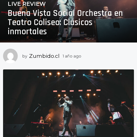
LIVE REVIEW
1
Buena Vista Social Orchestra en
a
ñ
Teatro Coliseo: Clásicos
o
inmortales
a
g
o
1
Zumbido.cl
by
1 año ago
1
a
a
ñ
ñ
o
o
a
a
g
o
g
o