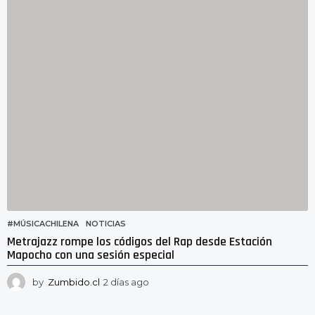
s
a
g
o
#MÚSICACHILENA
,
NOTICIAS
Metrajazz rompe los códigos del Rap desde Estación
Mapocho con una sesión especial
by
Zumbido.cl
2 días ago
2
d
í