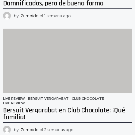
Damnificados, pero de buena forma
by
Zumbido.cl
1 semana ago
1
s
e
m
a
n
a
a
g
o
LIVE REVIEW
BERSUIT VERGARABAT
,
CLUB CHOCOLATE
,
LIVE REVIEW
Bersuit Vergarabat en Club Chocolate: ¡Qué
familia!
by
Zumbido.cl
2 semanas ago
2