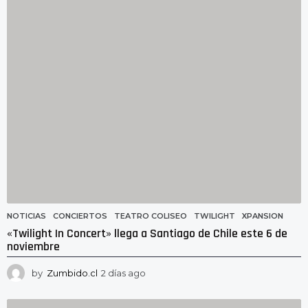
a
g
o
NOTICIAS
CONCIERTOS
,
TEATRO COLISEO
,
TWILIGHT
,
XPANSION
«Twilight In Concert» llega a Santiago de Chile este 6 de
noviembre
by
Zumbido.cl
2 días ago
2
d
í