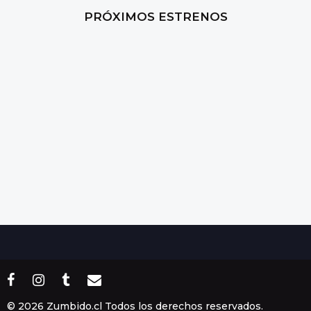
a
PRÓXIMOS ESTRENOS
s
a
g
o
© 2026 Zumbido.cl Todos los derechos reservados.