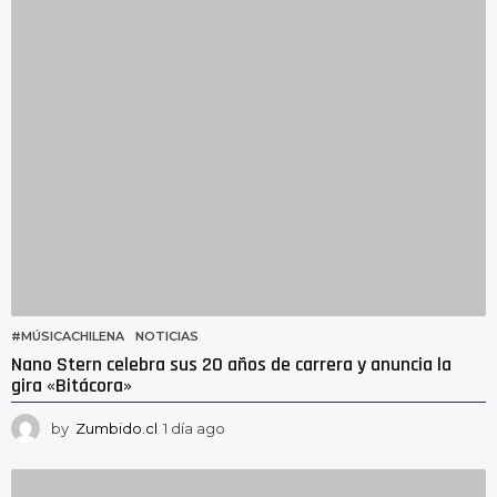
r
a
s
a
g
o
#MÚSICACHILENA
,
NOTICIAS
Nano Stern celebra sus 20 años de carrera y anuncia la
gira «Bitácora»
by
Zumbido.cl
1 día ago
1
d
í
a