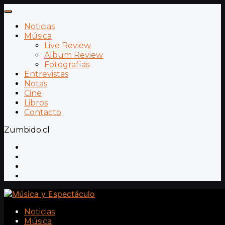
Noticias
Música
Live Review
Album Review
Fotografías
Entrevistas
Notas
Cine
Libros
Contacto
Zumbido.cl
Noticias
Música