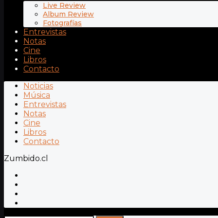
Live Review
Album Review
Fotografías
Entrevistas
Notas
Cine
Libros
Contacto
Noticias
Música
Entrevistas
Notas
Cine
Libros
Contacto
Zumbido.cl