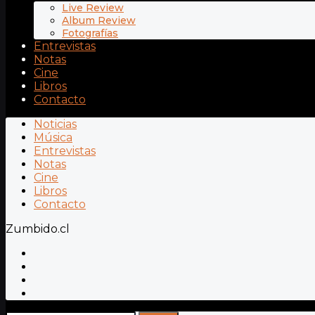
Live Review
Album Review
Fotografías
Entrevistas
Notas
Cine
Libros
Contacto
Noticias
Música
Entrevistas
Notas
Cine
Libros
Contacto
Zumbido.cl