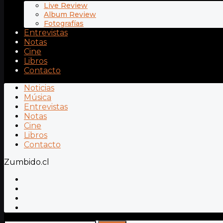
Live Review
Album Review
Fotografías
Entrevistas
Notas
Cine
Libros
Contacto
Noticias
Música
Entrevistas
Notas
Cine
Libros
Contacto
Zumbido.cl