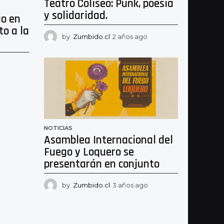
Teatro Coliseo: Punk, poesía
y solidaridad.
go en
to a la
by
Zumbido.cl
2 años ago
2
a
ñ
2
o
a
s
ñ
a
o
g
s
o
a
g
NOTICIAS
o
Asamblea Internacional del
Fuego y Loquero se
presentarán en conjunto
by
Zumbido.cl
3 años ago
2
a
ñ
o
s