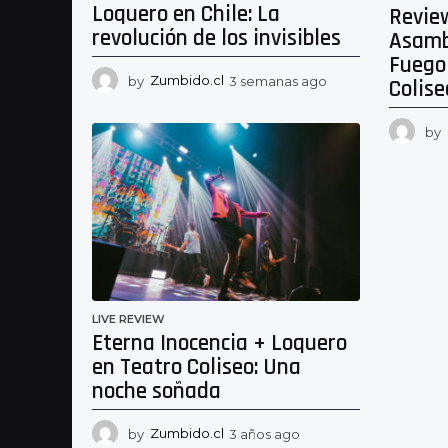
Loquero en Chile: La
Revie
revolución de los invisibles
Asamb
Fuego
by
Zumbido.cl
3 semanas ago
3
Colise
s
e
by
m
a
n
a
s
a
g
o
LIVE REVIEW
Eterna Inocencia + Loquero
en Teatro Coliseo: Una
noche soñada
by
Zumbido.cl
3 años ago
3