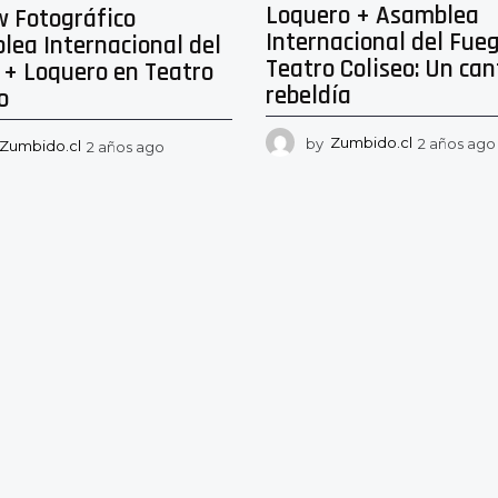
Loquero + Asamblea
w Fotográfico
Internacional del Fue
lea Internacional del
Teatro Coliseo: Un can
 + Loquero en Teatro
rebeldía
o
by
Zumbido.cl
2 años ago
Zumbido.cl
2 años ago
2
a
ñ
o
s
a
g
o