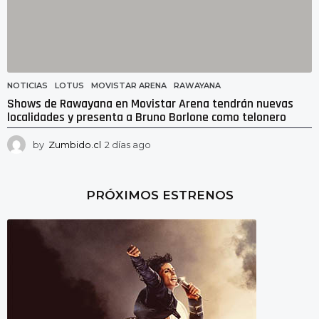
NOTICIAS
LOTUS
,
MOVISTAR ARENA
,
RAWAYANA
Shows de Rawayana en Movistar Arena tendrán nuevas
localidades y presenta a Bruno Borlone como telonero
by
Zumbido.cl
2 días ago
2
d
í
a
PRÓXIMOS ESTRENOS
s
a
g
o