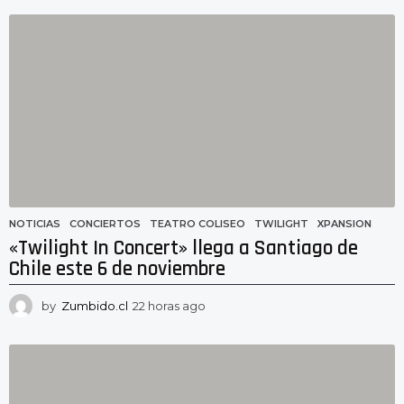
h
o
r
a
s
a
g
o
NOTICIAS
CONCIERTOS
,
TEATRO COLISEO
,
TWILIGHT
,
XPANSION
«Twilight In Concert» llega a Santiago de
Chile este 6 de noviembre
by
Zumbido.cl
22 horas ago
2
1
h
o
r
a