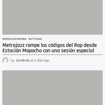
s
a
g
o
#MÚSICACHILENA
,
NOTICIAS
Metrajazz rompe los códigos del Rap desde
Estación Mapocho con una sesión especial
by
Zumbido.cl
2 días ago
1
d
í
a
a
g
o