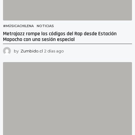
#MÚSICACHILENA
,
NOTICIAS
Metrajazz rompe los códigos del Rap desde Estación
Mapocho con una sesión especial
by
Zumbido.cl
2 días ago
1
d
í
a
a
g
o