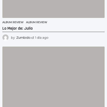
ALBUM REVIEW
ALBUM REVIEW
Lo Mejor de: Julio
by
Zumbido.cl
1 día ago
1
d
í
a
a
g
o