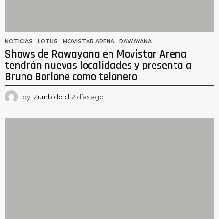
NOTICIAS
LOTUS
,
MOVISTAR ARENA
,
RAWAYANA
Shows de Rawayana en Movistar Arena
tendrán nuevas localidades y presenta a
Bruno Borlone como telonero
by
Zumbido.cl
2 días ago
2
d
í
a
s
a
g
o