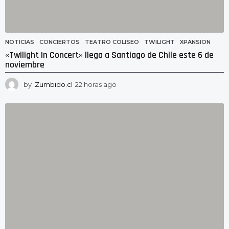
NOTICIAS
CONCIERTOS
,
TEATRO COLISEO
,
TWILIGHT
,
XPANSION
«Twilight In Concert» llega a Santiago de Chile este 6 de
noviembre
by
Zumbido.cl
22 horas ago
2
1
h
o
r
a
s
a
g
o