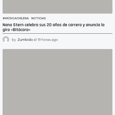
#MÚSICACHILENA
,
NOTICIAS
Nano Stern celebra sus 20 años de carrera y anuncia la
gira «Bitácora»
by
Zumbido.cl
19 horas ago
1
6
h
o
r
a
s
a
g
o