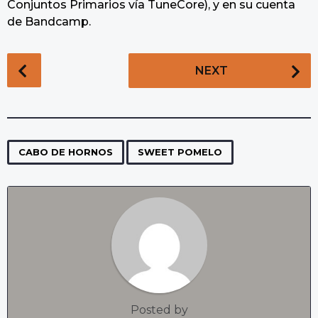
Conjuntos Primarios vía TuneCore), y en su cuenta
de Bandcamp.
P
NEXT
o
s
t
P
,
a
CABO DE HORNOS
SWEET POMELO
g
i
n
a
t
i
o
n
Posted by