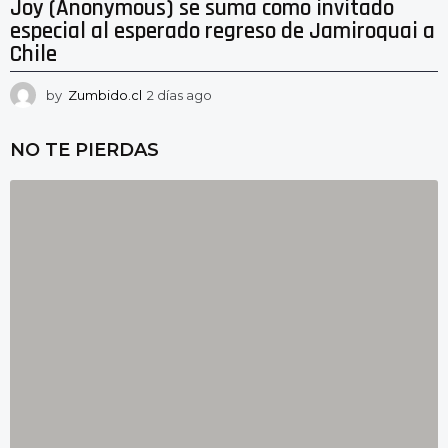
Joy (Anonymous) se suma como invitado
especial al esperado regreso de Jamiroquai a
Chile
by
Zumbido.cl
2 días ago
2
d
í
NO TE PIERDAS
a
s
a
g
o