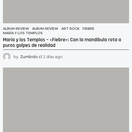
ALBUM REVIEW
ALBUM REVIEW
,
ART ROCK
,
FIEBRE
,
MARÍA Y LOS TEMPLOS
María y los Templos – «Fiebre»: Con la mandíbula rota a
puros golpes de realidad
by
Zumbido.cl
2 días ago
2
d
í
a
s
a
g
o