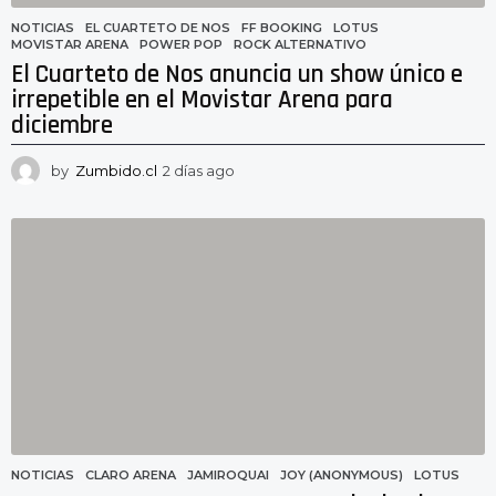
NOTICIAS
EL CUARTETO DE NOS
,
FF BOOKING
,
LOTUS
,
MOVISTAR ARENA
,
POWER POP
,
ROCK ALTERNATIVO
El Cuarteto de Nos anuncia un show único e
irrepetible en el Movistar Arena para
diciembre
by
Zumbido.cl
2 días ago
2
d
í
a
s
a
g
o
NOTICIAS
CLARO ARENA
,
JAMIROQUAI
,
JOY (ANONYMOUS)
,
LOTUS