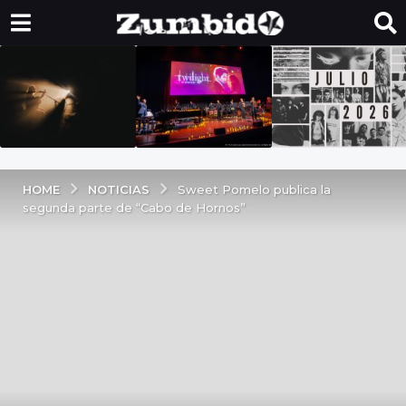
NOTICIAS
HOME
Sweet Pomelo publica la
segunda parte de “Cabo de Hornos”