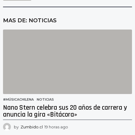
MAS DE:
NOTICIAS
#MÚSICACHILENA
,
NOTICIAS
Nano Stern celebra sus 20 años de carrera y
anuncia la gira «Bitácora»
by
Zumbido.cl
19 horas ago
1
6