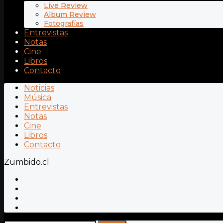
Live Review
Album Review
Fotografías
Entrevistas
Notas
Cine
Libros
Contacto
Noticias
Música
Entrevistas
Notas
Cine
Libros
Contacto
Zumbido.cl