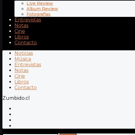
Live Review
Album Review
Fotografías
Entrevistas
Notas
Cine
Libros
Contacto
Noticias
Música
Entrevistas
Notas
Cine
Libros
Contacto
Zumbido.cl