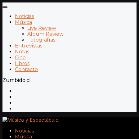
Noticias
Música
Live Review
Album Review
Fotografías
Entrevistas
Notas
Cine
Libros
Contacto
Zumbido.cl
Noticias
Música