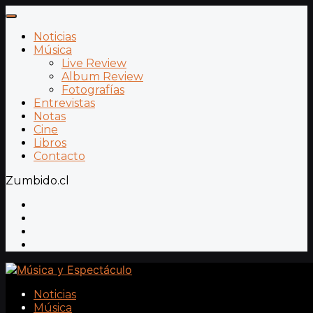
Noticias
Música
Live Review
Album Review
Fotografías
Entrevistas
Notas
Cine
Libros
Contacto
Zumbido.cl
Noticias
Música