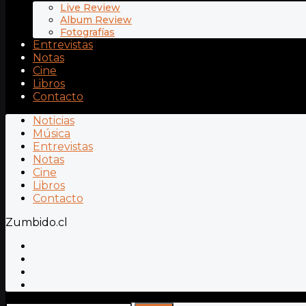
Live Review
Album Review
Fotografías
Entrevistas
Notas
Cine
Libros
Contacto
Noticias
Música
Entrevistas
Notas
Cine
Libros
Contacto
Zumbido.cl