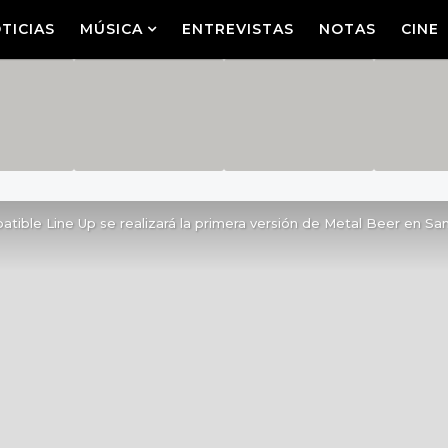
TICIAS
MÚSICA
ENTREVISTAS
NOTAS
CINE
atible Line Up se realizará la primera versión de Metal Beer en Sa