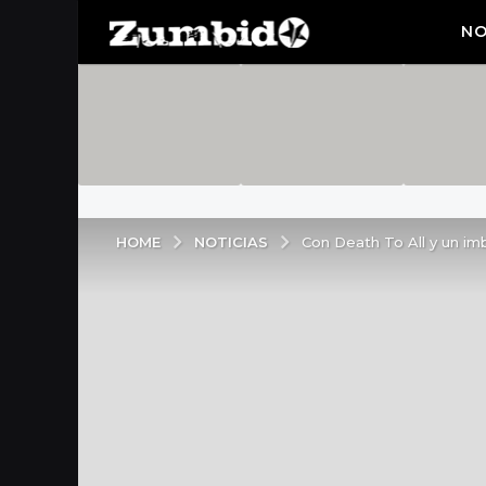
NO
NOTICIAS
HOME
Con Death To All y un imb