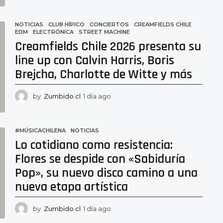
a
g
o
NOTICIAS
CLUB HÍPICO
,
CONCIERTOS
,
CREAMFIELDS CHILE
,
EDM
,
ELECTRÓNICA
,
STREET MACHINE
Creamfields Chile 2026 presenta su
line up con Calvin Harris, Boris
Brejcha, Charlotte de Witte y más
by
Zumbido.cl
1 día ago
1
d
í
a
#MÚSICACHILENA
,
NOTICIAS
a
Lo cotidiano como resistencia:
g
o
Flores se despide con «Sabiduría
Pop», su nuevo disco camino a una
nueva etapa artística
by
Zumbido.cl
1 día ago
2
3