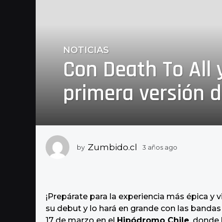
NOTICIAS
3
Con Death To All 
a
ñ
primera versión 
o
s
a
g
o
3
Zumbido.cl
by
3 años ago
3
a
a
ñ
ñ
o
o
s
s
a
¡Prepárate para la experiencia más épica y vi
g
a
su debut y lo hará en grande con las bandas
o
g
17 de marzo en el
Hipódromo Chile
, donde 