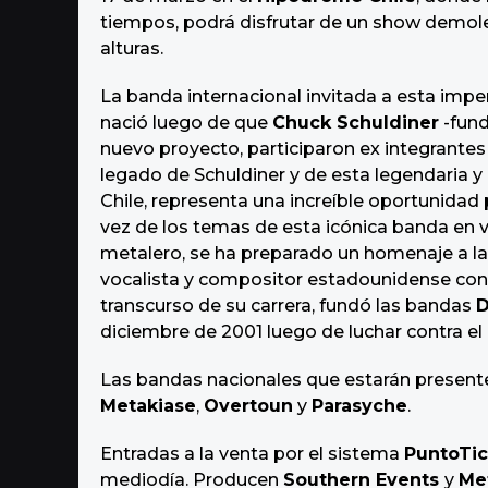
o
tiempos, podrá disfrutar de un show demole
alturas.
La banda internacional invitada a esta impe
nació luego de que
Chuck Schuldiner
-fun
nuevo proyecto, participaron ex integrante
legado de Schuldiner y de esta legendaria y
Chile, representa una increíble oportunidad
vez de los temas de esta icónica banda en
metalero, se ha preparado un homenaje a l
vocalista y compositor estadounidense cons
transcurso de su carrera, fundó las bandas
D
diciembre de 2001 luego de luchar contra el
Las bandas nacionales que estarán present
Metakiase
,
Overtoun
y
Parasyche
.
Entradas a la venta por el sistema
PuntoTi
mediodía. Producen
Southern Events
y
Me