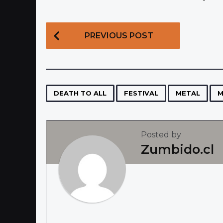
P
PREVIOUS POST
o
s
t
P
,
,
,
DEATH TO ALL
FESTIVAL
METAL
M
a
g
Posted by
i
Zumbido.cl
n
a
t
i
o