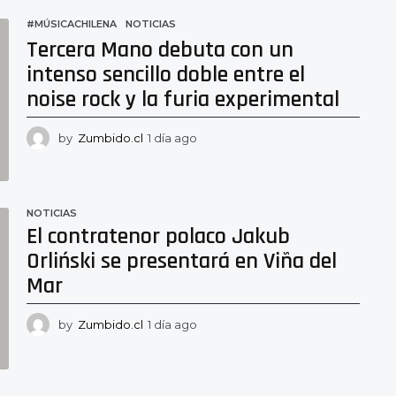
h
o
#MÚSICACHILENA
,
NOTICIAS
r
Tercera Mano debuta con un
a
intenso sencillo doble entre el
s
a
noise rock y la furia experimental
g
o
by
Zumbido.cl
1 día ago
1
d
í
a
a
NOTICIAS
g
El contratenor polaco Jakub
o
Orliński se presentará en Viña del
Mar
by
Zumbido.cl
1 día ago
1
d
í
a
a