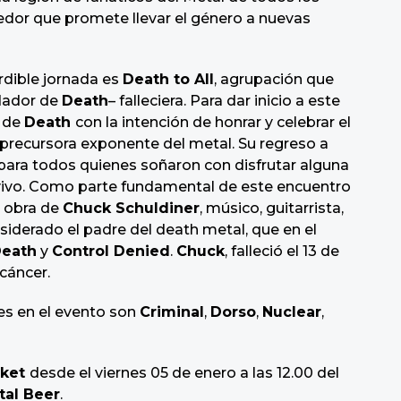
dor que promete llevar el género a nuevas
rdible jornada es
Death to All
, agrupación que
dador de
Death
– falleciera. Para dar inicio a este
s de
Death
con la intención de honrar y celebrar el
 precursora exponente del metal. Su regreso a
 para todos quienes soñaron con disfrutar alguna
 vivo. Como parte fundamental de este encuentro
a obra de
Chuck Schuldiner
, músico, guitarrista,
iderado el padre del death metal, que en el
eath
y
Control Denied
.
Chuck
, falleció el 13 de
 cáncer.
es en el evento son
Criminal
,
Dorso
,
Nuclear
,
cket
desde el viernes 05 de enero a las 12.00 del
tal Beer
.