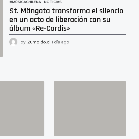
#MÚSICACHILENA
,
NOTICIAS
g
St. Mängata transforma el silencio
o
en un acto de liberación con su
álbum «Re-Cordis»
by
Zumbido.cl
1 día ago
1
d
í
a
a
g
o