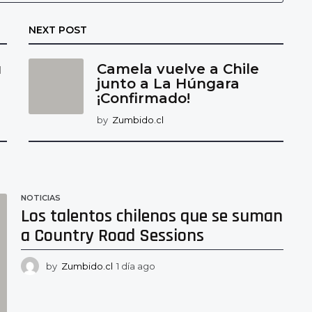
NEXT POST
u
Camela vuelve a Chile
junto a La Húngara
¡Confirmado!
by
Zumbido.cl
NOTICIAS
Los talentos chilenos que se suman
a Country Road Sessions
by
Zumbido.cl
1 día ago
1
d
í
a