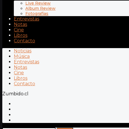
Live Review
Album Review
Fotografías
Entrevistas
Notas
Cine
Libros
Contacto
Noticias
Música
Entrevistas
Notas
Cine
Libros
Contacto
Zumbido.cl