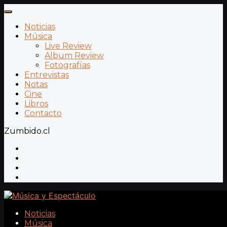
Noticias
Música
Live Review
Album Review
Fotografías
Entrevistas
Notas
Cine
Libros
Contacto
Zumbido.cl
Noticias
Música