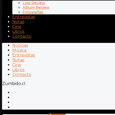
Live Review
Album Review
Fotografías
Entrevistas
Notas
Cine
Libros
Contacto
Noticias
Música
Entrevistas
Notas
Cine
Libros
Contacto
Zumbido.cl