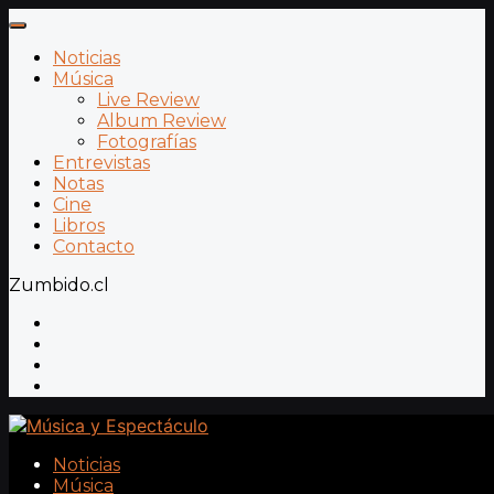
Noticias
Música
Live Review
Album Review
Fotografías
Entrevistas
Notas
Cine
Libros
Contacto
Zumbido.cl
Noticias
Música