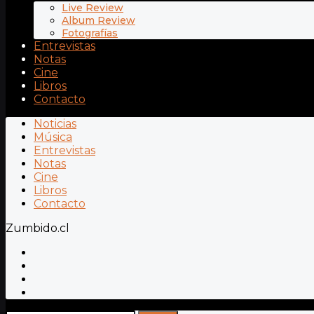
Live Review
Album Review
Fotografías
Entrevistas
Notas
Cine
Libros
Contacto
Noticias
Música
Entrevistas
Notas
Cine
Libros
Contacto
Zumbido.cl