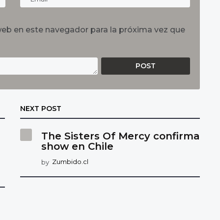
web en este navegador para la próxima vez que
NEXT POST
The Sisters Of Mercy confirma
:
show en Chile
by
Zumbido.cl