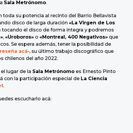
la
Sala Metrónomo
.
 toda su potencia al recinto del Barrio Bellavista
undo disco de larga duración
«La Virgen de Los
án tocando el disco de forma íntegra y podremos
a»
,
«Uroboros»
o
«Montreal, 400 Negativos»
que
cos. Se espera además, tener la posibilidad de
reseña acá
-, su último trabajo discográfico que
os chilenos del año 2022.
el lugar de la
Sala Metrónomo
es Ernesto Pinto
 con la participación especial de
La Ciencia
et
.
edes escucharlo acá: