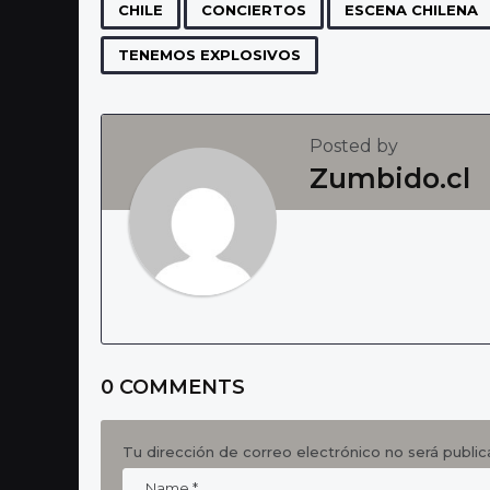
P
,
,
CHILE
CONCIERTOS
ESCENA CHILENA
a
TENEMOS EXPLOSIVOS
g
i
n
Posted by
Zumbido.cl
a
t
i
o
n
0 COMMENTS
Tu dirección de correo electrónico no será public