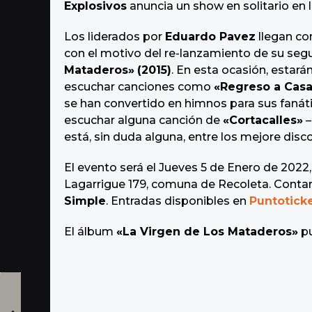
Explosivos
anuncia un show en solitario en 
Los liderados por
Eduardo Pavez
llegan con
con el motivo del re-lanzamiento de su seg
Mataderos»
(2015)
. En esta ocasión, estar
escuchar canciones como
«Regreso a Cas
se han convertido en himnos para sus fanáti
escuchar alguna canción de
«Cortacalles»
–
está, sin duda alguna, entre los mejore disc
El evento será el Jueves 5 de Enero de 2022, 
Lagarrigue 179, comuna de Recoleta. Contará
Simple
. Entradas disponibles en
Puntotick
El álbum
«La Virgen de Los Mataderos»
pu