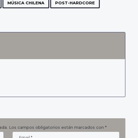
,
,
,
MÚSICA CHILENA
POST-HARDCORE
ada.
Los campos obligatorios están marcados con
*