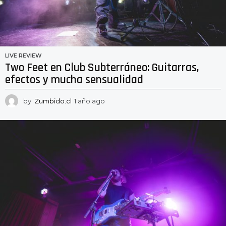
LIVE REVIEW
Two Feet en Club Subterráneo: Guitarras,
efectos y mucha sensualidad
by
Zumbido.cl
1 año ago
1
a
ñ
o
a
g
o