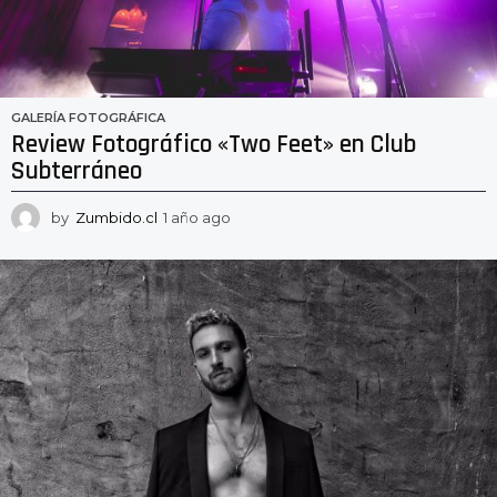
GALERÍA FOTOGRÁFICA
Review Fotográfico «Two Feet» en Club
Subterráneo
by
Zumbido.cl
1 año ago
1
a
ñ
o
a
g
o